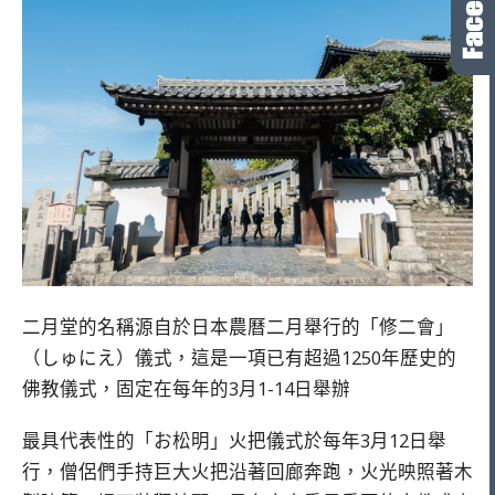
二月堂的名稱源自於日本農曆二月舉行的「修二會」
（しゅにえ）儀式，這是一項已有超過1250年歷史的
佛教儀式，固定在每年的3月1-14日舉辦
最具代表性的「お松明」火把儀式於每年3月12日舉
行，僧侶們手持巨大火把沿著回廊奔跑，火光映照著木