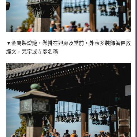
▼金屬製燈籠，懸掛在迴廊及堂前，外表多裝飾著佛教
經文、梵字或寺廟名稱