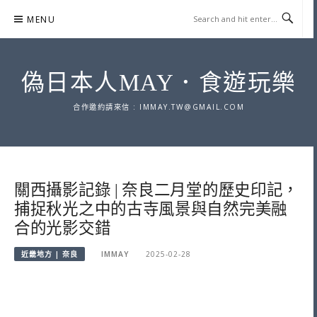
Skip
MENU
to
content
偽日本人MAY．食遊玩樂
合作邀約請來信 :
IMMAY.TW@GMAIL.COM
關西攝影記錄 | 奈良二月堂的歷史印記，
捕捉秋光之中的古寺風景與自然完美融
合的光影交錯
近畿地方 | 奈良
IMMAY
2025-02-28