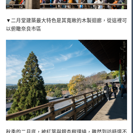
▼二月堂建築最大特色是其寬敞的木製迴廊，從這裡可
以俯瞰奈良市區
秋季的二月底，被紅葉與銀杏樹環繞，雖然到訪時還不