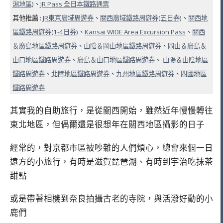
潟地區)
、
JR Pass 全日本鐵路通票
其他推薦 :
JR東京廣域周遊券
、
關西廣域鐵路周遊券(五日券)
、
關西地
區鐵路周遊券(1-4日券)
、
Kansai WIDE Area Excursion Pass
、
關西
＆廣島地區鐵路周遊券
、
山陰＆岡山地區鐵路周遊券
、
岡山＆廣島＆
山口地區鐵路周遊券
、
廣島＆山口地區鐵路周遊券
、
山陽＆山陰地區
鐵路周遊券
、
北陸地區鐵路周遊券
、
九州地區鐵路周遊券
、
四國地區
鐵路周遊券
其實我的自助旅行，是從關西開始，雖然近年慢慢轉往
東北地區，但偶爾還是很想年在關西地區攝影的日子
經常的，對京都市區被吵雜的人們煩心，總會來個一日
遠方的小旅行，有時是滋賀琵琶湖、有時到宇治吃抹茶
甜點
或是帶著相機到奈良拍攝古老的寺院，與活潑好動的小
鹿們