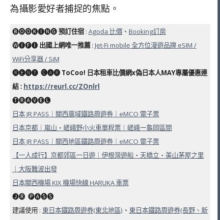
為攝影愛好者捕捉的焦點。
🅑🅞🅞🅚🅘🅝🅖
預訂住宿
:
Agoda 比價
、
Booking訂房
🅦🅘🅕🅘
出國上網唯一推薦
:
Jet-Fi mobile 全方位漫遊品牌 eSIM /
WiFi分享器 / SiM
🅡🅔🅝🅣 ​ 🅒🅐🅡 ToCoo! 日本租車比價網x偽日本人MAY專屬優惠連
結 :
https://reurl.cc/ZOnlrl
🅣🅡🅐🅥🅔🅛
日本 JR PASS｜關西廣域鐵路周遊券｜eMCO 電子票
日本京都｜嵐山・嵯峨野小火車單程票｜嵯峨ー龜岡區間
日本 JR PASS｜關西地區鐵路周遊券｜eMCO 電子票
【一人成行】京都郊區一日遊｜伊根灣遊船・天橋立・美山茅屋之里
｜大阪難波出發
日本關西機場 KIX 機場快線 HARUKA 車票
🅙🅡 ​ 🅟🅐🅢🅢
建議使用 :
東日本鐵路周遊券(東北地區)
、
東日本鐵路周遊券(長野、新