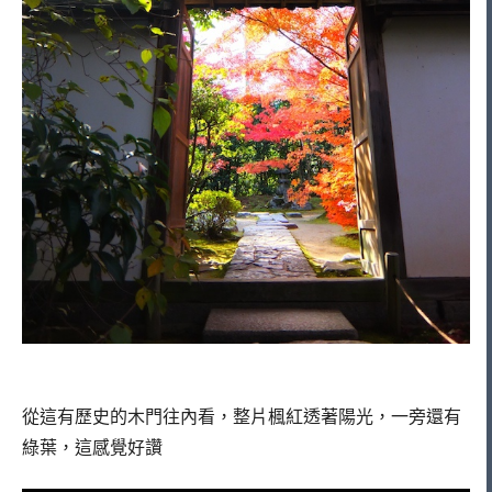
從這有歷史的木門往內看，整片楓紅透著陽光，一旁還有
綠葉，這感覺好讚