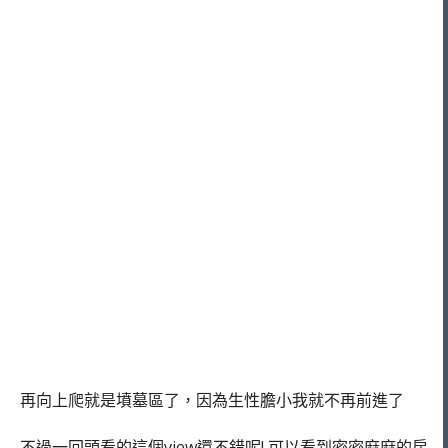
再向上爬就是墳墓區了，因為生性膽小我就不再前進了
不過一回頭看的這個view還不錯呢! 可以看到密密麻麻的房