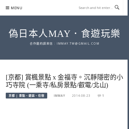
Skip
MENU
to
content
偽日本人MAY．食遊玩樂
合作邀約請來信 :
IMMAY.TW@GMAIL.COM
[京都] 賞楓景點 x 金福寺。沉靜隱密的小
巧寺院 (一乘寺/私房景點/叡電/北山)
京都 | 景點、遊誌、住宿
IMMAY
2014-08-23
1