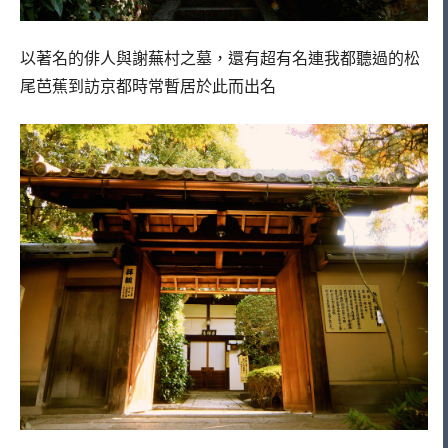
以著名的俳人與謝蕪村之墓，還有超有名連我都聽過的松
尾芭蕉到訪京都時常暫居於此而出名