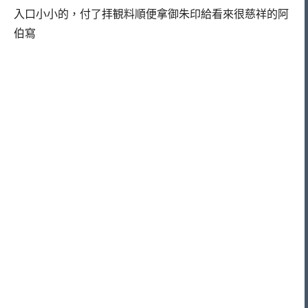
入口小小的，付了拝観料順便拿御朱印給看來很慈祥的阿
伯寫