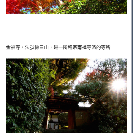
金福寺，法號佛曰山，是一所臨宗南禪寺派的寺所