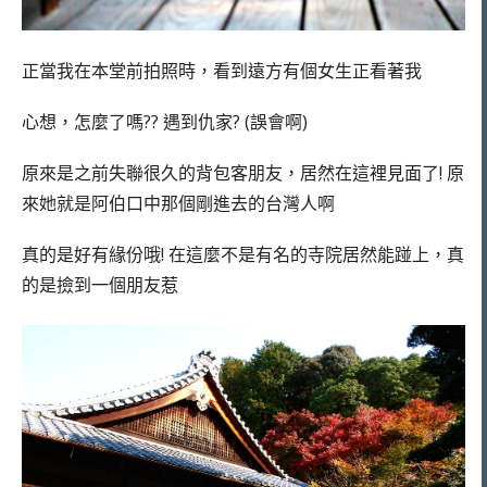
正當我在本堂前拍照時，看到遠方有個女生正看著我
心想，怎麼了嗎?? 遇到仇家? (誤會啊)
原來是之前失聯很久的背包客朋友，居然在這裡見面了! 原
來她就是阿伯口中那個剛進去的台灣人啊
真的是好有緣份哦! 在這麼不是有名的寺院居然能踫上，真
的是撿到一個朋友惹