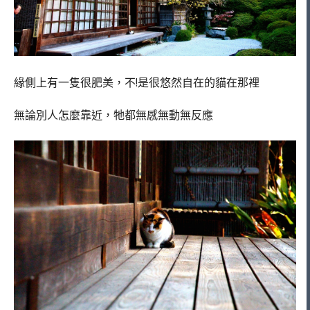
緣側上有一隻很肥美，不!是很悠然自在的貓在那裡
無論別人怎麼靠近，牠都無感無動無反應