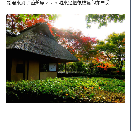
接著來到了芭蕉庵。。。呃來是個很樸實的茅草房