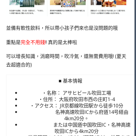
並備有軟性飲料，所以帶小孩子們來也是沒問題的哦
重點是
完全不用錢!
! 真的是太棒啦
可以增長知識，消磨時間，吹冷氣，還無需費用哦! (夏天
去超適合的)
■ 基本情報
・名称： アサヒビール吹田工場
・住所： 大阪府吹田市西の庄町1-4
・アクセス： JR京都線吹田駅から徒歩10分
名神高速吹田ICから府道14号経由
4km20分。
または中国道中国吹田IC・名神高速
吹田ICから4km20分