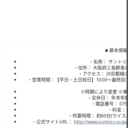
■ 基本情報
・名称： サントリ
・住所： 大阪府三島郡島
・アクセス： JR京都線
・営業時間：【平日・土日祝日】10:00～最終回15
※時期により変更 ※事
・定休日： 年末年
・電話番号： 075-
・料金： 
・所要時間： 約60分(ウイス
・公式サイトURL：
http://www.suntory.co.jp