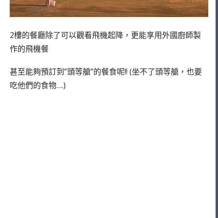
2樓的餐廳除了可以觀看飛機起降，更能享用外國廚師製
作的飛機餐
甚至能夠預訂到”頭等艙”的餐食呢!! (坐不了頭等艙，也要
吃他們的食物….)