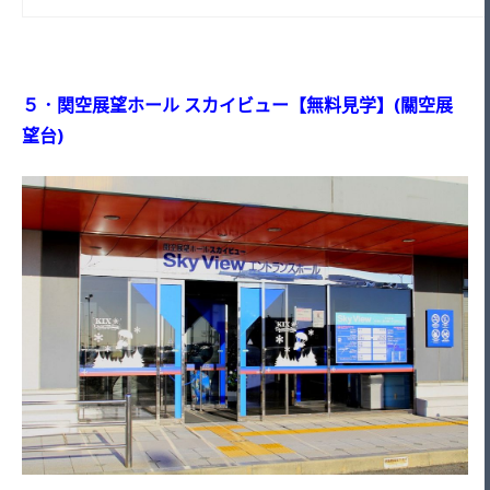
５．関空展望ホール スカイビュー【無料見学】(關空展
望台)