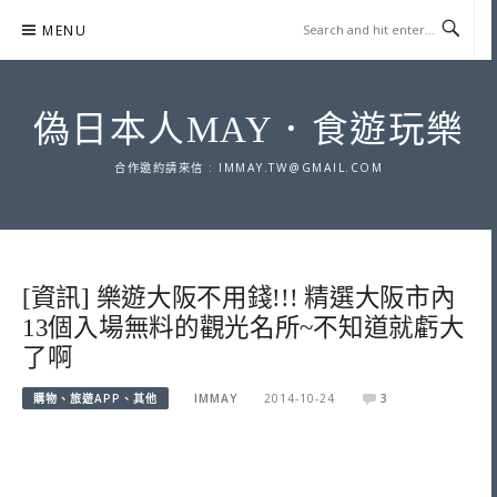
Skip
MENU
to
content
偽日本人MAY．食遊玩樂
合作邀約請來信 :
IMMAY.TW@GMAIL.COM
[資訊] 樂遊大阪不用錢!!! 精選大阪市內
13個入場無料的觀光名所~不知道就虧大
了啊
購物、旅遊APP、其他
IMMAY
2014-10-24
3