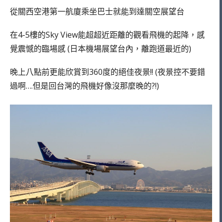
從關西空港第一航廈乘坐巴士就能到達關空展望台
在4-5樓的Sky View能超超近距離的觀看飛機的起降，感
覺震憾的臨場感 (日本機場展望台內，離跑道最近的)
晚上八點前更能欣賞到360度的絕佳夜景!! (夜景控不要錯
過啊….但是回台灣的飛機好像沒那麼晚的?!)