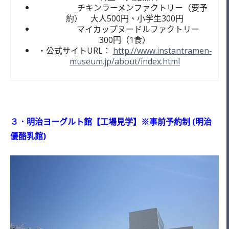
チキンラーメンファクトリー（要予
約） 大人500円、小学生300円
マイカップヌードルファクトリー
300円（1食）
・公式サイトURL：
http://www.instantramen-
museum.jp/about/index.html
３．明治ヨーグルト館【工場見学】※事前予約制 (明治
優酪乳館)