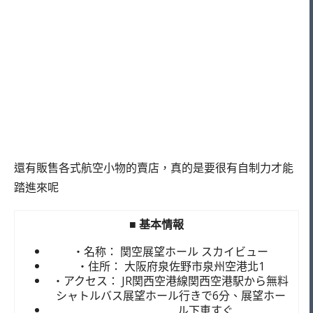
還有販售各式航空小物的賣店，真的是要很有自制力才能
踏進來呢
■ 基本情報
・名称： 関空展望ホール スカイビュー
・住所： 大阪府泉佐野市泉州空港北1
・アクセス： JR関西空港線関西空港駅から無料
シャトルバス展望ホール行きで6分、展望ホー
ル下車すぐ