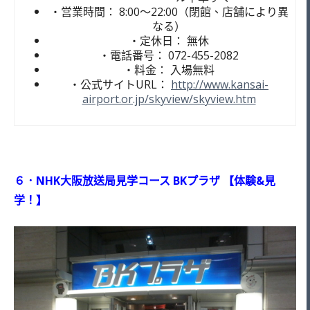
・営業時間： 8:00～22:00（閉館、店舗により異
なる）
・定休日： 無休
・電話番号： 072-455-2082
・料金： 入場無料
・公式サイトURL：
http://www.kansai-
airport.or.jp/skyview/skyview.htm
６．NHK大阪放送局見学コース BKプラザ 【体験&見
学！】