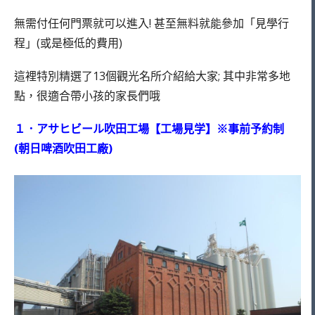
無需付任何門票就可以進入! 甚至無料就能參加「見學行
程」(或是極低的費用)
這裡特別精選了13個觀光名所介紹給大家; 其中非常多地
點，很適合帶小孩的家長們哦
１．アサヒビール吹田工場【工場見学】※事前予約制
(朝日啤酒吹田工廠)