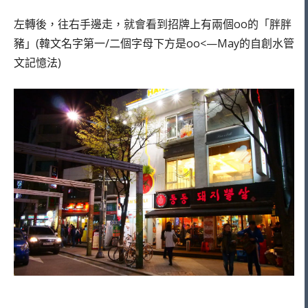
左轉後，往右手邊走，就會看到招牌上有兩個oo的「胖胖
豬」(韓文名字第一/二個字母下方是oo<—May的自創水管
文記憶法)