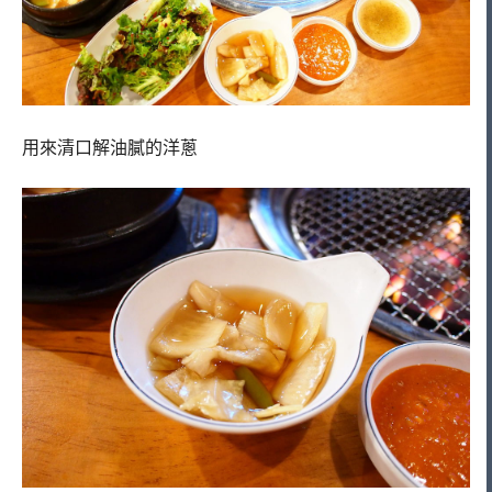
用來清口解油膩的洋蔥