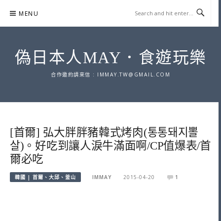
Skip
MENU
to
content
偽日本人MAY．食遊玩樂
合作邀約請來信 :
IMMAY.TW@GMAIL.COM
[首爾] 弘大胖胖豬韓式烤肉(통통돼지뽈
살)。好吃到讓人淚牛滿面啊/CP值爆表/首
爾必吃
韓國 | 首爾、大邱、釜山
IMMAY
2015-04-20
1