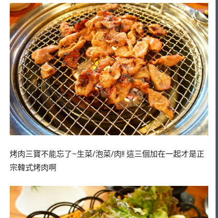
烤肉三寶不能忘了~生菜/泡菜/肉!! 這三個加在一起才是正
宗韓式烤肉啊