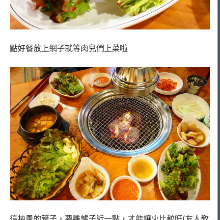
點好餐放上網子就等肉兒們上菜啦
這抽風的管子，要離爐子近一點，才能讓火比較旺(友人教