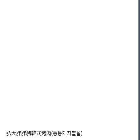
弘大胖胖豬韓式烤肉(통통돼지뽈살)