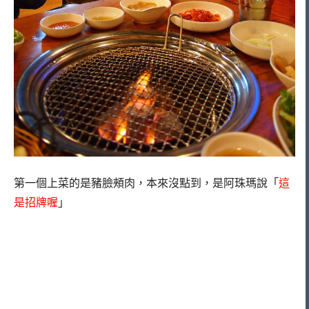
第一個上菜的是豬臉頰肉，本來沒點到，是阿珠瑪說「
這
是招牌喔
」