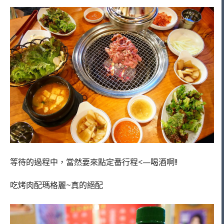
等待的過程中，當然要來點定番行程<—喝酒啊!!
吃烤肉配瑪格麗~真的絕配