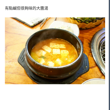
有點鹹但很夠味的大醬湯