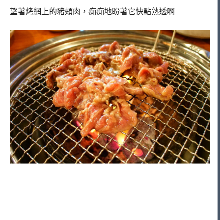
望著烤網上的豬頰肉，痴痴地盼著它快點熟透啊