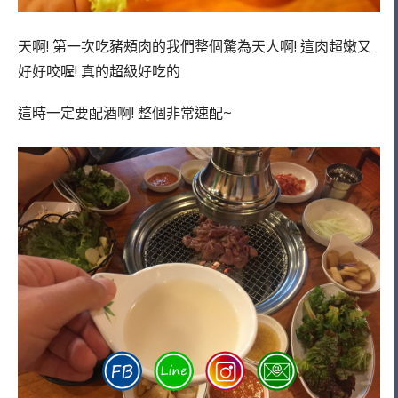
天啊! 第一次吃豬頰肉的我們整個驚為天人啊! 這肉超嫩又
好好咬喔! 真的超級好吃的
這時一定要配酒啊! 整個非常速配~