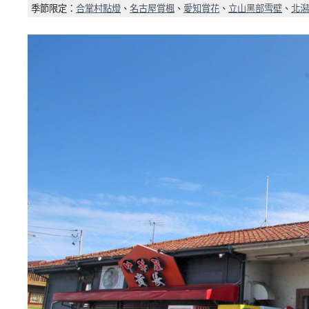
季節限定：
合掌村點燈
、
名古屋賞楓
、
愛知賞花
、
立山黑部雪壁
、
北潟