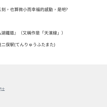
片刻，也算微小而幸福的感動，是吧?
名湖鐵道』（又稱作是「天濱線」）
二俣駅(てんりゅうふたまた)
巴士