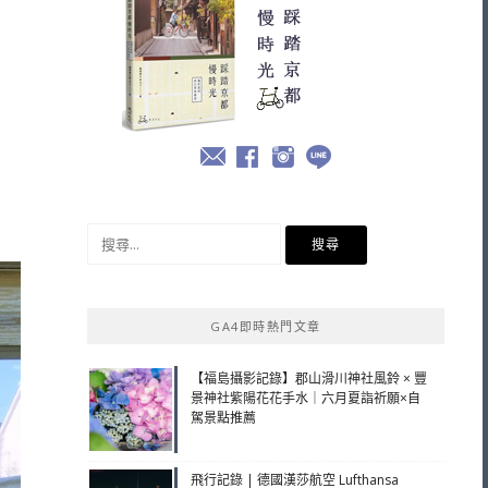
搜
尋
關
鍵
GA4即時熱門文章
字:
【福島攝影記錄】郡山滑川神社風鈴 × 豐
景神社紫陽花花手水｜六月夏詣祈願×自
駕景點推薦
飛行記錄 | 德國漢莎航空 Lufthansa