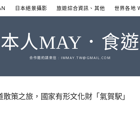
AN
日本絕景攝影
旅遊綜合資訊、其他
世界各地 
本人MAY．食
合作邀約請來信 :
IMMAY.TW@GMAIL.COM
鐵道散策之旅，國家有形文化財「氣賀駅」