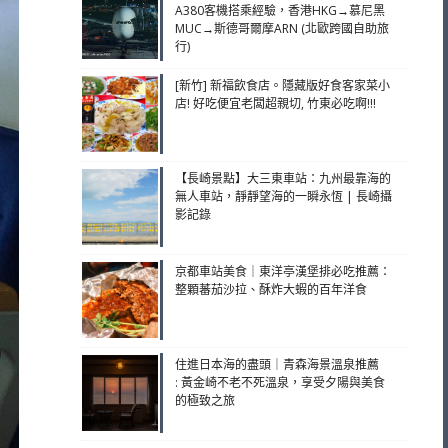
A380客機搭乘經驗，香港HKG→慕尼黑
MUC→斯德哥爾摩ARN (北歐跨國自助旅
行)
[新竹] 新福飲食店。隱藏版好食客家菜小
店! 好吃便宜老闆超親切, 竹東必吃啊!!!
【長崎景點】大三東車站：九州最靠海的
無人車站，靜靜望海的一瞬永恆 | 長崎攝
影記錄
京都車站美食｜東洋亭漢堡排必吃推薦：
整顆蕃茄沙拉、酥炸大蝦的百年洋食
住進日本海的盡頭｜青森海景溫泉推薦
: 黃金崎不老不死溫泉，享受夕陽與美食
的極致之旅