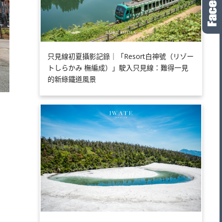
只見線初夏攝影記錄｜「Resort白神號（リゾー
トしらかみ 橅編成）」駛入只見線：難得一見
的新綠鐵道風景