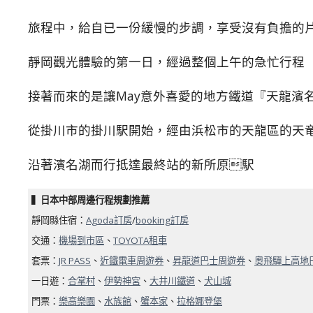
旅程中，給自已一份緩慢的步調，享受沒有負擔的
靜岡觀光體驗的第一日，經過整個上午的急忙行程
接著而來的是讓May意外喜愛的地方鐵道『天龍濱
從掛川市的掛川駅開始，經由浜松市的天龍區的天竜
沿著濱名湖而行抵達最終站的新所原駅
▍日本中部周邊行程規劃推薦
靜岡縣住宿：
Agoda訂房
/
booking訂房
交通：
機場到市區
、
TOYOTA租車
套票：
JR PASS
、
近鐵電車周遊券
、
昇龍道巴士周遊券
、
奧飛驒上高地
一日遊：
合掌村
、
伊勢神宮
、
大井川鐵道
、
犬山城
門票：
樂高樂園
、
水族館
、
蟹本家
、
拉格娜登堡