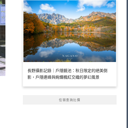
長野攝影記錄｜戶隱鏡池：秋日限定的絕美倒
影，戶隱連峰與絢爛楓紅交織的夢幻風景
住宿查詢比價