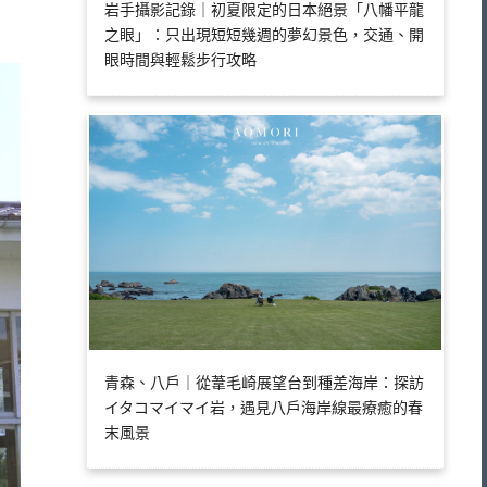
岩手攝影記錄｜初夏限定的日本絕景「八幡平龍
之眼」：只出現短短幾週的夢幻景色，交通、開
眼時間與輕鬆步行攻略
青森、八戶｜從葦毛崎展望台到種差海岸：探訪
イタコマイマイ岩，遇見八戶海岸線最療癒的春
末風景