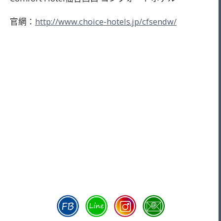
官網：
http://www.choice-hotels.jp/cfsendw/