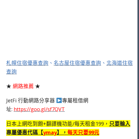
札幌住宿優惠查詢
、
名古屋住宿優惠查詢
、
北海道住宿
查詢
★
網路推薦
★
JetFi 行動網路分享器
專屬租借網
址:
https://goo.gl/sf7QVT
日本上網吃到飽+翻譯機功能/每天租金199，
只要輸入
專屬優惠代碼【
ymay
】，
每天只要99元