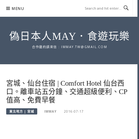
Skip
MENU
to
content
偽日本人MAY．食遊玩樂
合作邀約請來信 :
IMMAY.TW@GMAIL.COM
宮城、仙台住宿 | Comfort Hotel 仙台西
口。離車站五分鐘、交通超級便利、CP
值高、免費早餐
東北地方 | 宮城
IMMAY
2016-07-17