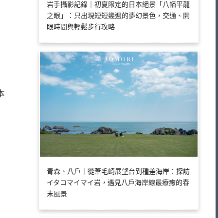
岩手攝影記錄｜初夏限定的日本絕景「八幡平龍
之眼」：只出現短短幾週的夢幻景色，交通、開
眼時間與輕鬆步行攻略
青森、八戶｜從葦毛崎展望台到種差海岸：探訪
イタコマイマイ岩，遇見八戶海岸線最療癒的春
末風景