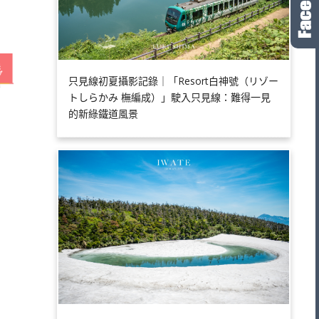
只見線初夏攝影記錄｜「Resort白神號（リゾー
トしらかみ 橅編成）」駛入只見線：難得一見
的新綠鐵道風景