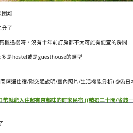
很困難
之分了
是賞楓追櫻時，沒有半年前訂房都不太可能有便宜的房間
ostel或是guesthouse的類型
0日幣就能入住超有京都味的町家民宿 ((精選二十間/省錢
了