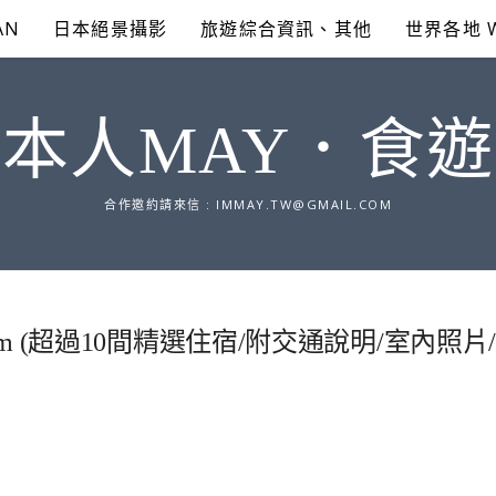
AN
日本絕景攝影
旅遊綜合資訊、其他
世界各地 
本人MAY．食
合作邀約請來信 :
IMMAY.TW@GMAIL.COM
.com (超過10間精選住宿/附交通說明/室內照片/