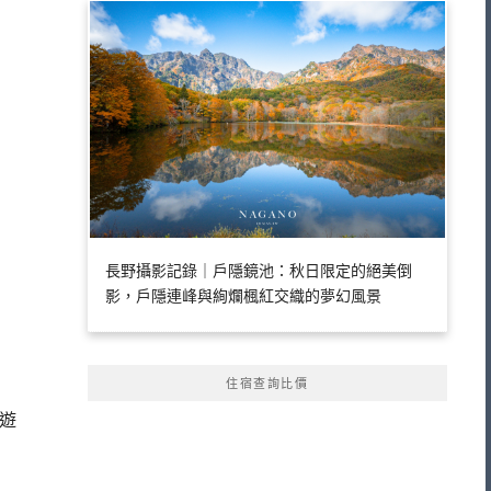
長野攝影記錄｜戶隱鏡池：秋日限定的絕美倒
影，戶隱連峰與絢爛楓紅交織的夢幻風景
住宿查詢比價