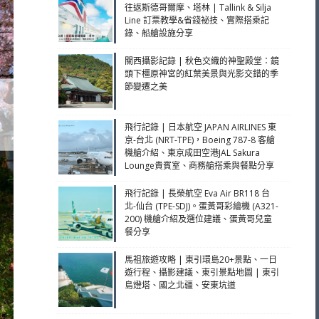
往返斯德哥爾摩、塔林 | Tallink & Silja
Line 訂票教學&省錢祕技、實際搭乘記
錄、船艙設施分享
關西攝影記錄 | 秋色交織的神聖殿堂：鏡
頭下橿原神宮的紅葉美景與光影交錯的季
節變遷之美
飛行記錄 | 日本航空 JAPAN AIRLINES 東
京-台北 (NRT-TPE)，Boeing 787-8 客艙
機艙介紹、東京成田空港JAL Sakura
Lounge貴賓室、商務艙搭乘與餐點分享
飛行記錄 | 長榮航空 Eva Air BR118 台
北-仙台 (TPE-SDJ)。蛋黃哥彩繪機 (A321-
200) 機艙介紹及選位建議、蛋黃哥兒童
餐分享
馬祖旅遊攻略 | 東引環島20+景點、一日
遊行程、攝影建議、東引景點地圖 | 東引
島燈塔、國之北疆、安東坑道