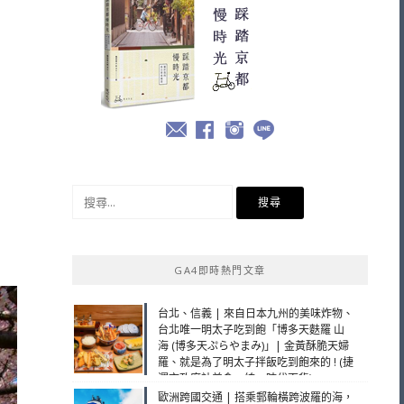
搜
尋
關
鍵
GA4即時熱門文章
字:
台北、信義 | 來自日本九州的美味炸物、
台北唯一明太子吃到飽「博多天麩羅 山
海 (博多天ぷらやまみ)」| 金黃酥脆天婦
羅、就是為了明太子拌飯吃到飽來的 ! (捷
運市政府站美食、統一時代百貨)
歐洲跨國交通 | 搭乘郵輪橫跨波羅的海，