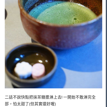
二話不說快點把抹茶糖漿淋上去! 一開始不敢淋完全
部，怕太甜了(但其實還好喔)