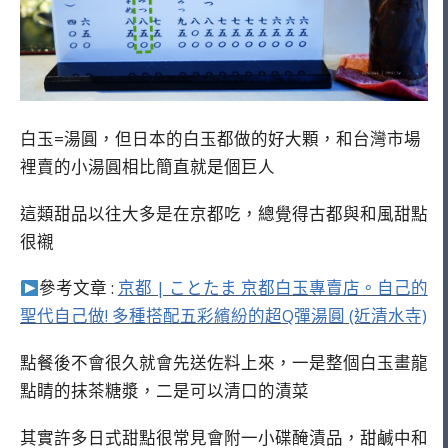
白玉=湯圓，但日本的白玉都做的好大顆，和台灣市場
裡賣的小湯圓相比簡直就是個巨人
這類甜品以往大多是在京都吃，總覺得古都與和風甜點
很襯
參考文章 :
京都 | ことたま 京都白玉專賣店。自己的
聖代自己做! 多種搭配五彩繽紛的超Q彈湯圓 (近清水寺)
點餐後不會很久就會先送佐料上來，一是整個白玉畫龍
點睛的抹茶糖漿，二是可以清口的漬菜
其實許多日式甜點很常見會附一小碟醃漬品，甜鹹中和