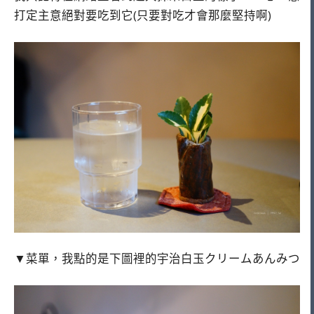
打定主意絕對要吃到它(只要對吃才會那麼堅持啊)
▼菜單，我點的是下圖裡的宇治白玉クリームあんみつ