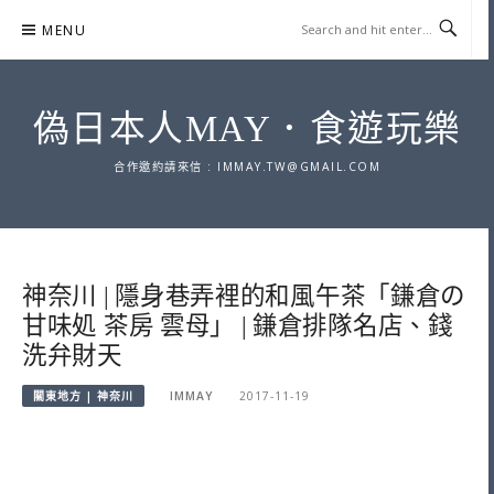
Skip
MENU
to
content
偽日本人MAY．食遊玩樂
合作邀約請來信 :
IMMAY.TW@GMAIL.COM
神奈川 | 隱身巷弄裡的和風午茶「鎌倉の
甘味処 茶房 雲母」 | 鎌倉排隊名店、錢
洗弁財天
關東地方 | 神奈川
IMMAY
2017-11-19