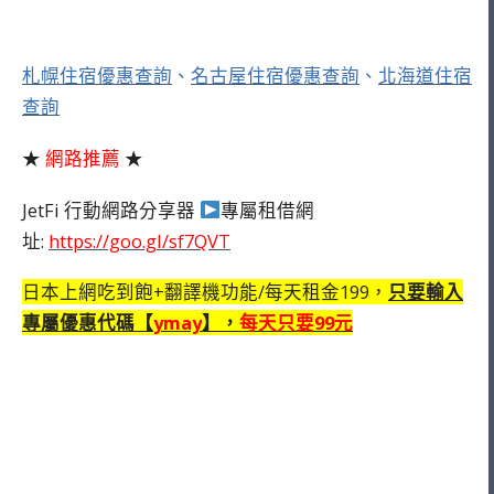
札幌住宿優惠查詢
、
名古屋住宿優惠查詢
、
北海道住宿
查詢
★
網路推薦
★
JetFi 行動網路分享器
專屬租借網
址:
https://goo.gl/sf7QVT
日本上網吃到飽+翻譯機功能/每天租金199，
只要輸入
專屬優惠代碼【
ymay
】，
每天只要99元