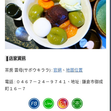
▐ 店家資訊
茶房 雲母(サボウキララ) :
官網
、
地圖位置
電話 : ０４６７－２４－９７４１、地址 : 鎌倉市御成
町１６－７