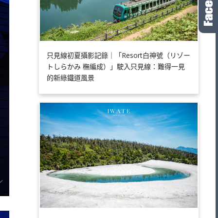
只見線初夏攝影記錄｜「Resort白神號（リゾー
トしらかみ 橅編成）」駛入只見線：難得一見
的新綠鐵道風景