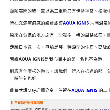
孤陋寡聞的我一直以為三重縣只有伊勢神宮、松阪牛
待在充滿療癒感的設計旅館
AQUA IGNIS
片岡溫泉
原來在偏遠的地方還有一些獨樹一幟的風格旅宿，
走跳日本數十次，無論是哪一種類型的住宿、高級
若說
AQUA IGNIS
是我心目中的第一名也不為過
到底有什麼樣的魅力，讓我們一行人在抵達的那一
一時半刻也好
此篇就讓May詳細分享，停留在
AQUA IGNIS
的二
▍三重縣住宿推薦清單
Route Inn飯店 – 南四日市 (Hotel Route Inn Minami Yokkaichi) :
Ago