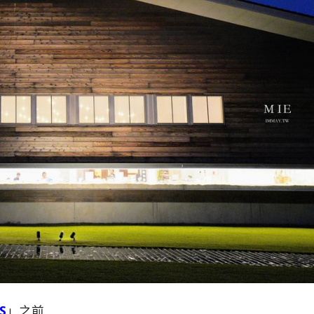
S
」之前