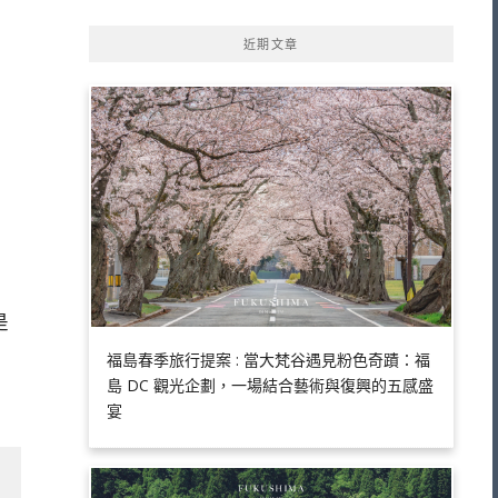
近期文章
是
福島春季旅行提案 : 當大梵谷遇見粉色奇蹟：福
島 DC 觀光企劃，一場結合藝術與復興的五感盛
宴