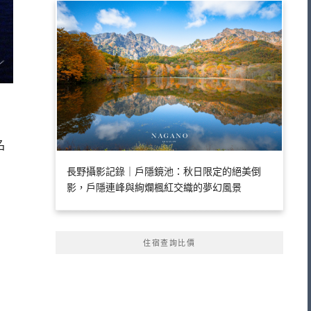
名
長野攝影記錄｜戶隱鏡池：秋日限定的絕美倒
影，戶隱連峰與絢爛楓紅交織的夢幻風景
住宿查詢比價