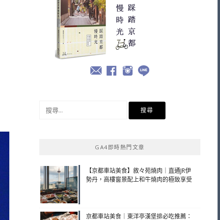
搜
尋
關
鍵
GA4即時熱門文章
字:
【京都車站美食】敘々苑燒肉｜直通JR伊
勢丹，高樓窗景配上和牛燒肉的極致享受
京都車站美食｜東洋亭漢堡排必吃推薦：