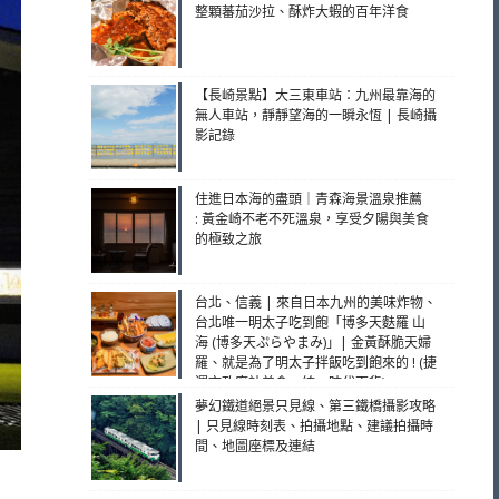
整顆蕃茄沙拉、酥炸大蝦的百年洋食
【長崎景點】大三東車站：九州最靠海的
無人車站，靜靜望海的一瞬永恆 | 長崎攝
影記錄
住進日本海的盡頭｜青森海景溫泉推薦
: 黃金崎不老不死溫泉，享受夕陽與美食
的極致之旅
台北、信義 | 來自日本九州的美味炸物、
台北唯一明太子吃到飽「博多天麩羅 山
海 (博多天ぷらやまみ)」| 金黃酥脆天婦
羅、就是為了明太子拌飯吃到飽來的 ! (捷
運市政府站美食、統一時代百貨)
夢幻鐵道絕景只見線、第三鐵橋攝影攻略
| 只見線時刻表、拍攝地點、建議拍攝時
間、地圖座標及連結