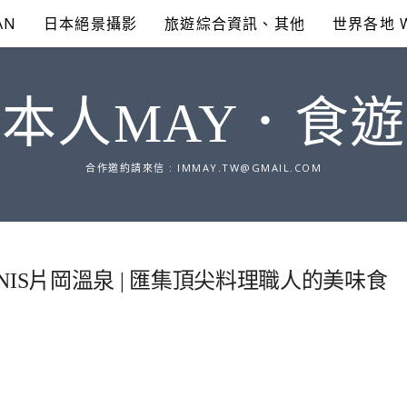
AN
日本絕景攝影
旅遊綜合資訊、其他
世界各地 
本人MAY．食
合作邀約請來信 :
IMMAY.TW@GMAIL.COM
GNIS片岡溫泉 | 匯集頂尖料理職人的美味食