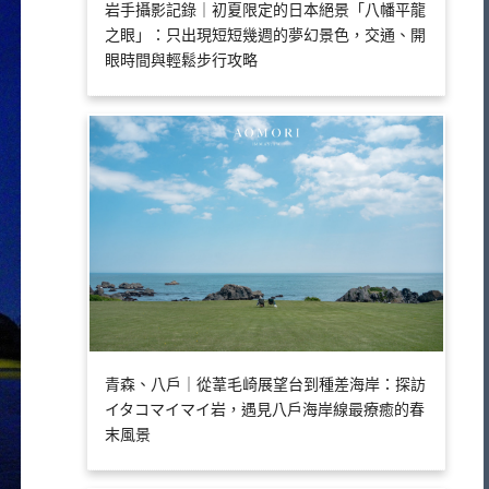
岩手攝影記錄｜初夏限定的日本絕景「八幡平龍
之眼」：只出現短短幾週的夢幻景色，交通、開
眼時間與輕鬆步行攻略
青森、八戶｜從葦毛崎展望台到種差海岸：探訪
イタコマイマイ岩，遇見八戶海岸線最療癒的春
末風景