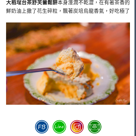
大稻埕台茶舒芙蕾鬆餅
本身溼潤不乾澀，在有著茶香的
鮮奶油上撒了花生碎粒，飄著炭培烏龍香氣，好吃極了