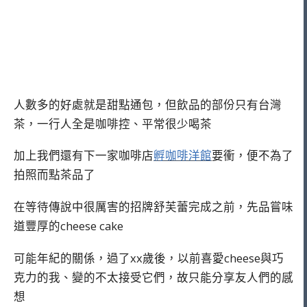
人數多的好處就是甜點通包，但飲品的部份只有台灣
茶，一行人全是咖啡控、平常很少喝茶
加上我們還有下一家咖啡店
孵咖啡洋館
要衝，便不為了
拍照而點茶品了
在等待傳說中很厲害的招牌舒芙蕾完成之前，先品嘗味
道豐厚的cheese cake
可能年紀的關係，過了xx歲後，以前喜愛cheese與巧
克力的我、變的不太接受它們，故只能分享友人們的感
想