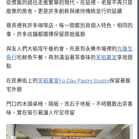
從懷舊的過往走進繁華的現代，在這裡、老屋不再只是
廢棄的房舍，更是許多創新與維持傳統並行的延續
巷弄裡有許多咖啡店，每一間都別具個人特色，相同的
事、許多店舖都選擇保留原始風貌
與友人們大稻埕午後約會，先是到永樂市場裡的
丸隆生
魚行
吃鮮魚午餐，再到滿溢著茶香味的
芙稻菓室
享用甜
點
在民樂街上的
芙稻菓室Fú Dàu Pastry Studio
保留著舊
宅外貌
門口的木頭桌椅、隔板，洗石子地板，不時飄散出茶香
味，實在吸引著讓人佇足停留