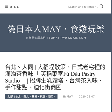
Skip
MENU
to
content
偽日本人MAY．食遊玩樂
合作邀約請來信 :
IMMAY.TW@GMAIL.COM
台北、大同 | 大稻埕散策、日式老宅裡的
滿溢茶香味「 芙稻菓室Fú Dàu Pastry
Studio 」| 招牌生乳霜塔、台灣茶入味、
手作甜點、迪化街商圈
北部 (台北、新北、基隆、桃園、新竹)
IMMAY
2020-05-07