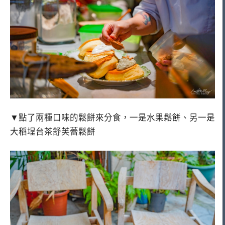
▼點了兩種口味的鬆餅來分食，一是水果鬆餅、另一是
大稻埕台茶舒芙蕾鬆餅