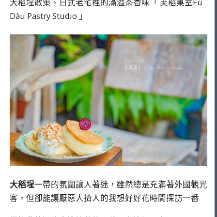
大稻埕散策、日式老宅裡的滿溢茶香味「 芙稻菓室Fú
Dàu Pastry Studio 」
大稻埕
一帶的氛圍讓人著迷，雖然總是充滿著外國觀光
客，但卻能讓厭惡人擠人的我想好好花時間探訪一番