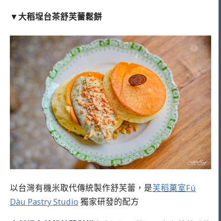
▼
大稻埕台茶舒芙蕾鬆餅
以台灣有機米取代傳統製作舒芙蕾，是
芙稻菓室Fú
Dàu Pastry Studio
獨家研發的配方