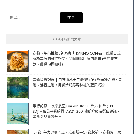
搜
尋
關
鍵
GA4即時熱門文章
字:
京都下午茶推薦 : 神乃珈琲 KANNO COFFEE | 感受日式
究極美感的款待空間、品嚐細緻口感的風味 (華麗蒙布
朗、嚴選頂極咖啡)
青森攝影記錄 | 白神山地十二湖慢行記 : 雞頭場之池、青
池、沸壺之池，用腳步記錄森林裡的藍與光影
飛行記錄 | 長榮航空 Eva Air BR118 台北-仙台 (TPE-
SDJ)。蛋黃哥彩繪機 (A321-200) 機艙介紹及選位建議、
蛋黃哥兒童餐分享
[京都] 牛カツ専門店．京都勝牛(京都駅前)。京都第一家