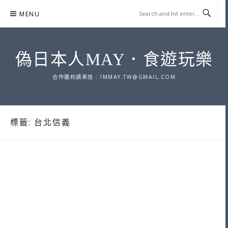
Skip
MENU
to
content
偽日本人MAY．食遊玩樂
合作邀約請來信 :
IMMAY.TW@GMAIL.COM
標籤:
台北信義