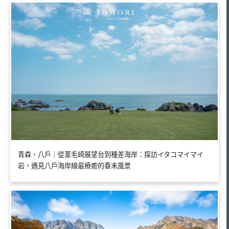
青森、八戶｜從葦毛崎展望台到種差海岸：探訪イタコマイマイ
岩，遇見八戶海岸線最療癒的春末風景