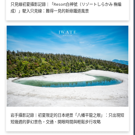
只見線初夏攝影記錄｜「Resort白神號（リゾートしらかみ 橅編
成）」駛入只見線：難得一見的新綠鐵道風景
岩手攝影記錄｜初夏限定的日本絕景「八幡平龍之眼」：只出現短
短幾週的夢幻景色，交通、開眼時間與輕鬆步行攻略