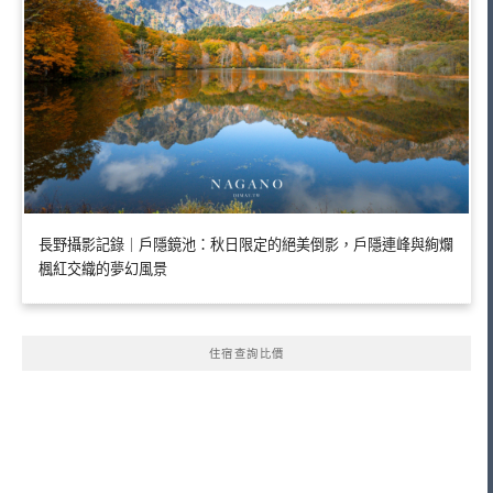
長野攝影記錄｜戶隱鏡池：秋日限定的絕美倒影，戶隱連峰與絢爛
楓紅交織的夢幻風景
住宿查詢比價