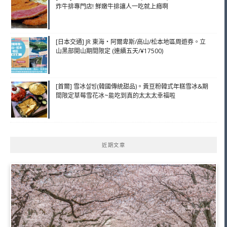
炸牛排專門店! 鮮嫩牛排讓人一吃就上癮啊
[日本交通] JR 東海・阿爾卑斯/高山/松本地區周遊券。立
山黑部開山期間限定 (連續五天/¥17500)
[首爾] 雪冰설빙(韓國傳統甜品)。黃豆粉韓式年糕雪冰&期
間限定草莓雪花冰~能吃到真的太太太幸福啦
近期文章