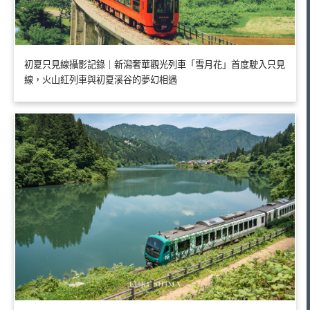
初夏只見線攝影記錄｜新潟奢華觀光列車「雪月花」首度駛入只見
線，火山紅列車與初夏溪谷的夢幻相遇