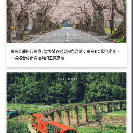
福島春季旅行提案 : 當大梵谷遇見粉色奇蹟：福島 DC 觀光企劃，
一場結合藝術與復興的五感盛宴