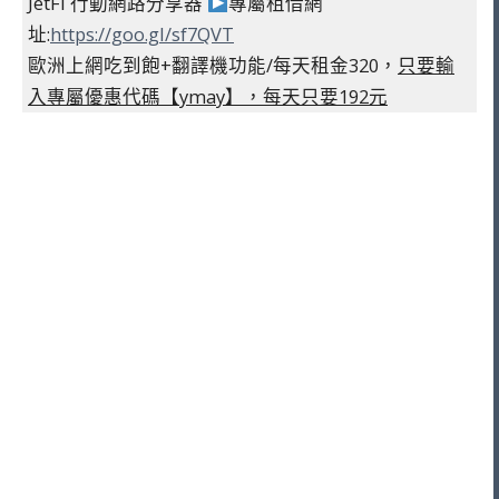
JetFi 行動網路分享器
專屬租借網
址:
https://goo.gl/sf7QVT
歐洲上網吃到飽+翻譯機功能/每天租金320，
只要輸
入專屬優惠代碼【ymay】，每天只要192元