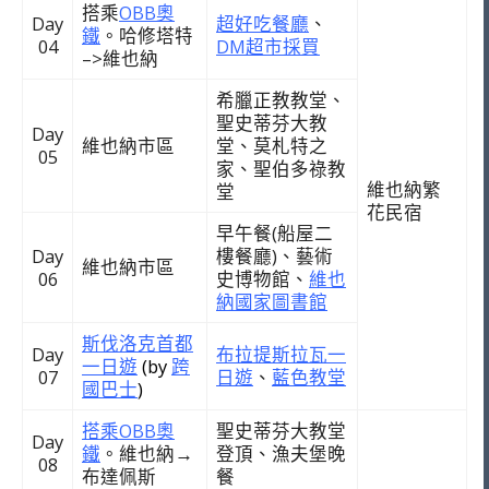
搭乘
OBB奧
Day
超好吃餐廳
、
鐵
。哈修塔特
04
DM超市採買
–>維也納
希臘正教教堂、
聖史蒂芬大教
Day
維也納市區
堂、莫札特之
05
家、聖伯多祿教
維也納繁
堂
花民宿
早午餐(船屋二
Day
樓餐廳)、藝術
維也納市區
06
史博物館、
維也
納國家圖書館
斯伐洛克首都
Day
布拉提斯拉瓦一
一日遊
(by
跨
07
日遊
、
藍色教堂
國巴士
)
搭乘OBB奧
聖史蒂芬大教堂
Day
鐵
。維也納
→
登頂、漁夫堡晚
08
布達佩斯
餐