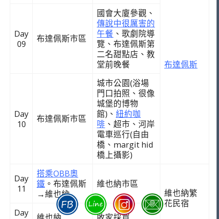
國會大廈參觀、
傳說中很厲害的
Day
午餐
、歌劇院導
布達佩斯市區
09
覽、布達佩斯第
二名甜點店、教
堂前晚餐
布達佩斯
城市公園(浴場
門口拍照、很像
城堡的博物
Day
館)、
紐約咖
布達佩斯市區
10
啡
、超市、河岸
電車巡行(自由
橋、margit hid
橋上攝影)
搭乘OBB奧
Day
鐵
。
布達佩斯
維也納市區
11
維也納繁
→維也納
花民宿
Day
維也納
敗家採買