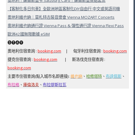
奧地利｜薩爾斯堡卡 Salzburg Card｜薩爾斯堡景點套票
【客制化多日包車】全歐洲地區客制化DIY自由行 中文或英語司機
奧地利維也納｜莫札特古裝音樂會 Vienna MOZART Concerts
奧地利維也納通行證 Vienna Pass & 彈性通行證 Vienna Flexi Pass
歐洲42國無限數據 eSIM
🅢🅣🅐🅨
奧地利住宿查詢 :
booking.com
| 匈牙利住宿查詢 :
booking.com
捷克住宿查詢 :
booking.com
| 斯洛伐克住宿查詢 :
booking.com
主要市住宿查詢(點入城市名即連接):
維也納
、
哈修塔特
、
布達佩斯
、
布拉格
、
庫倫洛夫
、
布拉提斯拉瓦