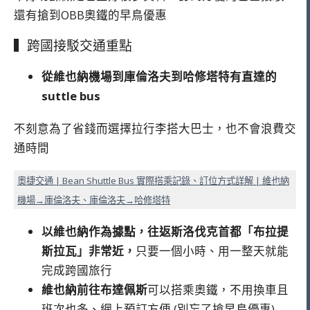
還有搶到OBB奧鐵的早鳥優惠
▍跨國接駁交通重點
從維也納機場到庫倫洛夫到哈修塔特有直達的
suttle bus
不刻意為了省錢而選擇拉行李搭大巴士，也不會浪費交
通時間
奧捷交通 | Bean Shuttle Bus 實際搭乘記錄、訂位方式詳解 | 維也納
機場→庫倫洛夫、庫倫洛夫→哈修塔特
以維也納作為據點，往返
斯洛伐克首都「布拉提
斯拉瓦」非常近，
只要一個小時、用一整天就能
完成跨國旅行
維也納前往布達佩斯
可以搭乘奧鐵，不用換車且
班次也多、網上預訂方便 (別忘了搶早鳥優惠)