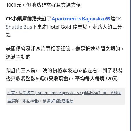
1000元，但地點非常好且交通方便
CK小鎮庫倫洛夫
訂了
Apartments Kajovska 63
離
CK
Shuttle Bus
下車處Hotel Gold 停車場，走路大約三分
鐘
老闆便會發訊息詢問相關細節，像是抵達時間之類的，
還滿主動的
預訂的三人房/一晚的價格本來是62歐左右，到了現場
後只收我整數60歐 (
只收現金
)，
平均每人每晚720元
捷克、庫倫洛夫 | Apartments Kajovska 63 (全間公寓住宿、多種房
型選擇、地點極佳) + 精選民宿飯店推薦