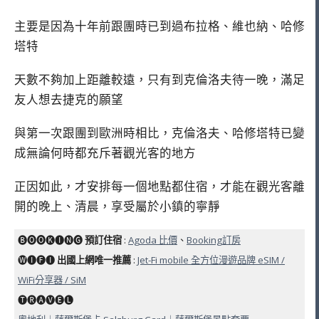
主要是因為十年前跟團時已到過布拉格、維也納、哈修
塔特
天數不夠加上距離較遠，只有到克倫洛夫待一晚，滿足
友人想去捷克的願望
與第一次跟團到歐洲時相比，克倫洛夫、哈修塔特已變
成無論何時都充斥著觀光客的地方
正因如此，才安排每一個地點都住宿，才能在觀光客離
開的晚上、清晨，享受屬於小鎮的寧靜
🅑🅞🅞🅚🅘🅝🅖
預訂住宿
:
Agoda 比價
、
Booking訂房
🅦🅘🅕🅘
出國上網唯一推薦
:
Jet-Fi mobile 全方位漫遊品牌 eSIM /
WiFi分享器 / SiM
🅣🅡🅐🅥🅔🅛