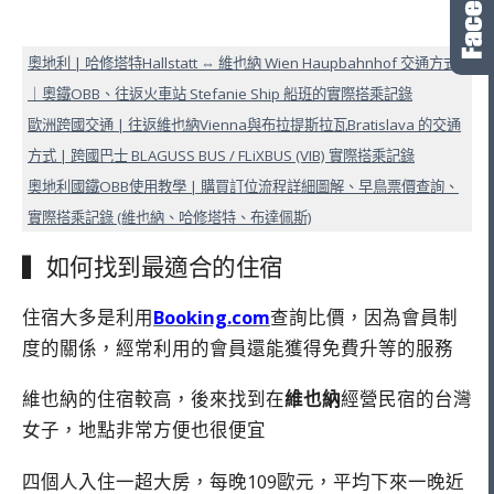
奧地利 | 哈修塔特Hallstatt ⇔ 維也納 Wien Haupbahnhof 交通方式
｜奧鐵OBB、往返火車站 Stefanie Ship 船班的實際搭乘記錄
歐洲跨國交通 | 往返維也納Vienna與布拉提斯拉瓦Bratislava 的交通
方式 | 跨國巴士 BLAGUSS BUS / FLiXBUS (VIB) 實際搭乘記錄
奧地利國鐵OBB使用教學 | 購買訂位流程詳細圖解、早鳥票價查詢、
實際搭乘記錄 (維也納、哈修塔特、布達佩斯)
▍如何找到最適合的住宿
住宿大多是利用
Booking.com
查詢比價，因為會員制
度的關係，經常利用的會員還能獲得免費升等的服務
維也納的住宿較高，後來找到在
維也納
經營民宿的台灣
女子，地點非常方便也很便宜
四個人入住一超大房，每晚109歐元，平均下來一晚近