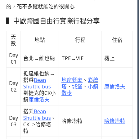
的，花不多錢就能吃的很開心
▍中歐跨國自由行實際行程分享
天
地點
行程
住宿
數
Day
台北
→維也納
TPE
→VIE
機上
01
抵達維也納
→
搭乘
Bean
地窟餐廳
、
彩繪
Day
Shuttle bus
塔
、
城堡
、
小鎮
庫倫洛夫
02
到捷克的CK小
散步
鎮
庫倫洛夫
搭乘
Bean
Day
Shuttle bus
。
哈修塔特
哈修塔特
03
CK–>哈修塔
特