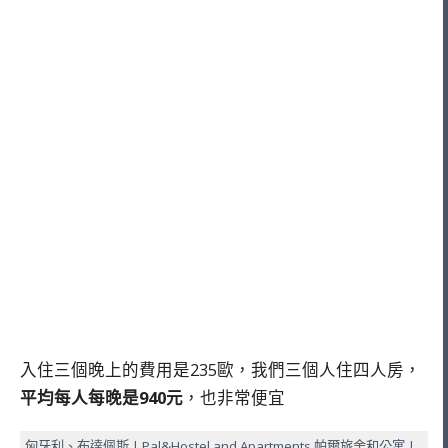
入住三個晚上的費用是235歐，我們三個人住四人房，
平均每人每晚是940元
，也非常便宜
匈牙利、布達佩斯 | Pal&Hostel and Apartments 帕爾旅舍和公寓 |