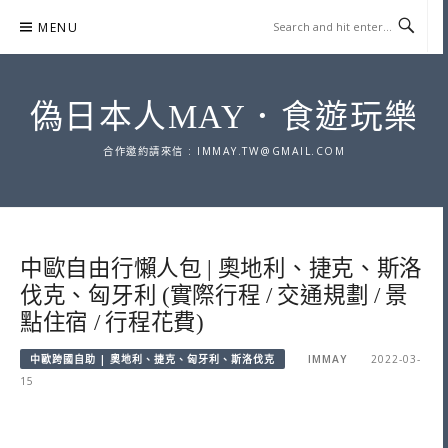
Skip
MENU
to
content
偽日本人MAY．食遊玩樂
合作邀約請來信 :
IMMAY.TW@GMAIL.COM
中歐自由行懶人包 | 奧地利、捷克、斯洛
伐克、匈牙利 (實際行程 / 交通規劃 / 景
點住宿 / 行程花費)
中歐跨國自助 | 奧地利、捷克、匈牙利、斯洛伐克
IMMAY
2022-03-
15