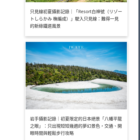
只見線初夏攝影記錄｜「Resort白神號（リゾー
トしらかみ 橅編成）」駛入只見線：難得一見
的新綠鐵道風景
岩手攝影記錄｜初夏限定的日本絕景「八幡平龍
之眼」：只出現短短幾週的夢幻景色，交通、開
眼時間與輕鬆步行攻略