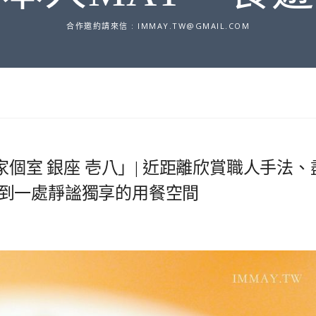
合作邀約請來信 :
IMMAY.TW@GMAIL.COM
家個室 銀座 壱八」| 近距離欣賞職人手法、
到一處靜謐獨享的用餐空間