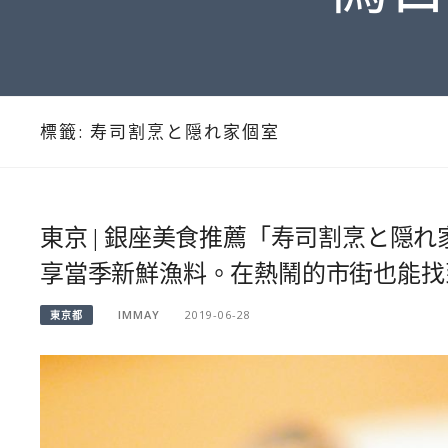
標籤:
寿司割烹と隠れ家個室
東京 | 銀座美食推薦「寿司割烹と隠れ
享當季新鮮漁料。在熱鬧的市街也能找
IMMAY
2019-06-28
東京都