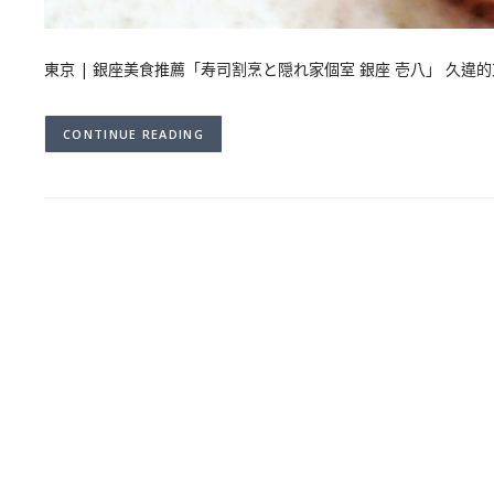
東京 | 銀座美食推薦「寿司割烹と隠れ家個室 銀座 壱八」 久
CONTINUE READING