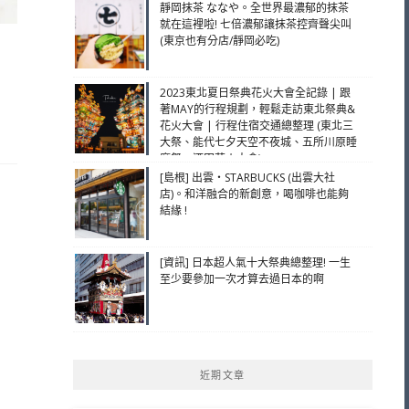
靜岡抹茶 ななや。全世界最濃郁的抹茶
就在這裡啦! 七倍濃郁讓抹茶控齊聲尖叫
(東京也有分店/靜岡必吃)
2023東北夏日祭典花火大會全記錄 | 跟
著MAY的行程規劃，輕鬆走訪東北祭典&
花火大會 | 行程住宿交通總整理 (東北三
大祭、能代七夕天空不夜城、五所川原睡
魔祭、酒田花火大會)
[島根] 出雲・STARBUCKS (出雲大社
店)。和洋融合的新創意，喝咖啡也能夠
結緣 !
[資訊] 日本超人氣十大祭典總整理! 一生
至少要參加一次才算去過日本的啊
近期文章