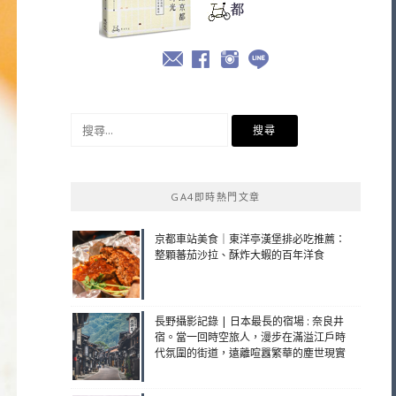
搜
尋
關
鍵
GA4即時熱門文章
字:
京都車站美食｜東洋亭漢堡排必吃推薦：
整顆蕃茄沙拉、酥炸大蝦的百年洋食
長野攝影記錄 | 日本最長的宿場 : 奈良井
宿。當一回時空旅人，漫步在滿溢江戶時
代氛圍的街道，遠離喧囂繁華的塵世現實