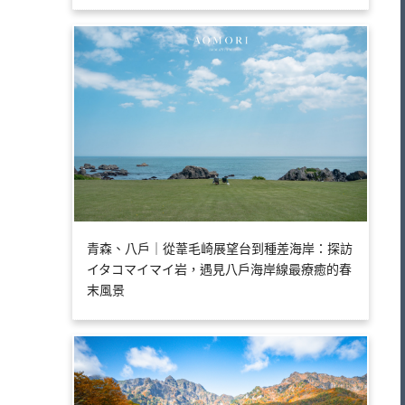
青森、八戶｜從葦毛崎展望台到種差海岸：探訪
イタコマイマイ岩，遇見八戶海岸線最療癒的春
末風景