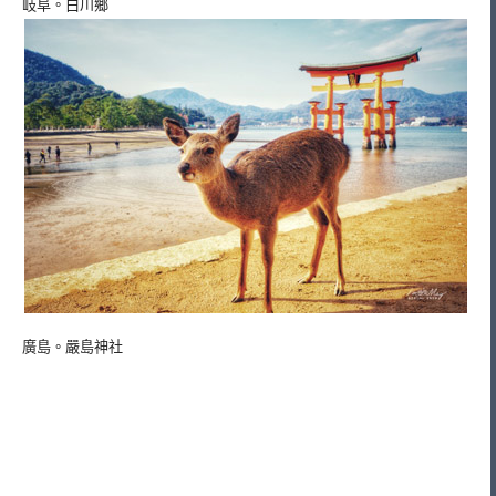
岐阜。白川鄉
廣島。嚴島神社