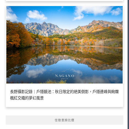
長野攝影記錄｜戶隱鏡池：秋日限定的絕美倒影，戶隱連峰與絢爛
楓紅交織的夢幻風景
住宿查詢比價