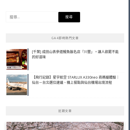
搜
尋
關
鍵
GA4即時熱門文章
字:
[千葉] 成田山表參道鰻魚飯名店『川豐」。讓人欲罷不能
的好滋味
【飛行記錄】星宇航空 STARLUX A330neo 商務艙體驗｜
仙台－台北選位建議、機上餐點與仙台機場出境流程
近期文章