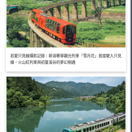
初夏只見線攝影記錄｜新潟奢華觀光列車「雪月花」首度駛入只見
線，火山紅列車與初夏溪谷的夢幻相遇