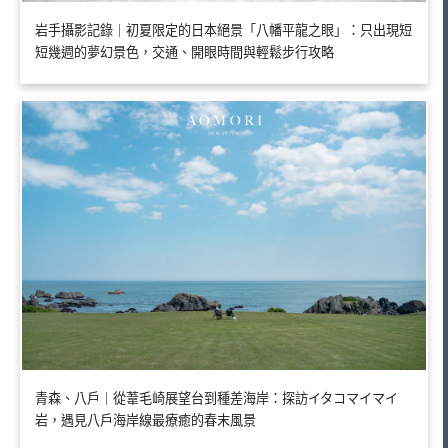
岩手攝影記錄｜初夏限定的日本絕景「八幡平龍之眼」：只出現短
短幾週的夢幻景色，交通、開眼時間與輕鬆步行攻略
青森、八戶｜從葦毛崎展望台到種差海岸：探訪イタコマイマイ
岩，遇見八戶海岸線最療癒的春末風景