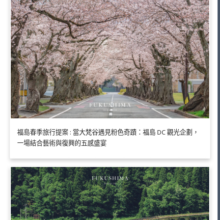
福島春季旅行提案 : 當大梵谷遇見粉色奇蹟：福島 DC 觀光企劃，
一場結合藝術與復興的五感盛宴