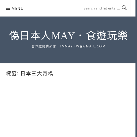
Skip
MENU
to
content
偽日本人MAY．食遊玩樂
合作邀約請來信 :
IMMAY.TW@GMAIL.COM
標籤:
日本三大奇橋