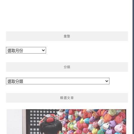
彙整
彙
整
分類
分
類
精選文章