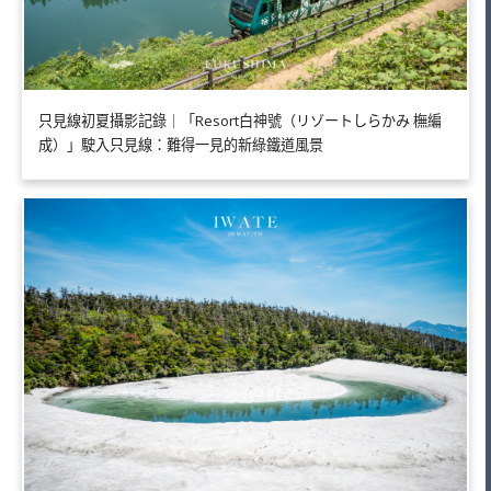
只見線初夏攝影記錄｜「Resort白神號（リゾートしらかみ 橅編
成）」駛入只見線：難得一見的新綠鐵道風景