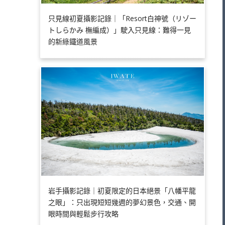
只見線初夏攝影記錄｜「Resort白神號（リゾー
トしらかみ 橅編成）」駛入只見線：難得一見
的新綠鐵道風景
岩手攝影記錄｜初夏限定的日本絕景「八幡平龍
之眼」：只出現短短幾週的夢幻景色，交通、開
眼時間與輕鬆步行攻略