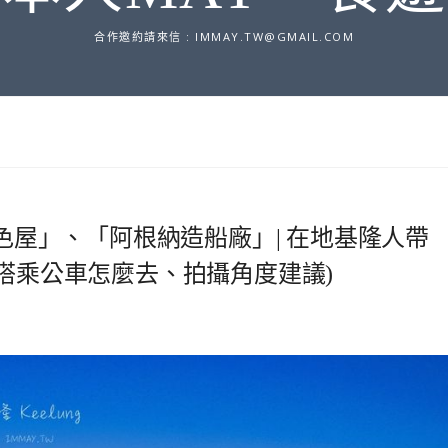
合作邀約請來信 :
IMMAY.TW@GMAIL.COM
彩色屋」、「阿根納造船廠」| 在地基隆人帶
 搭乘公車怎麼去、拍攝角度建議)