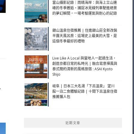
富山攝影記錄｜雨晴海岸：與海上立山連
峰的冬季邂逅，捕捉冰見線列車駛進絕景
的夢幻瞬間，一場考驗運氣與耐心的記錄
銀山溫泉住宿推薦 | 住進銀山莊全新改裝
半露天風呂房：這場史上最美的大雪，是
這個冬季最好的禮物
Live Like A Local 與當地人一起過生活，
創造京都日常的私時光 | 融合寫意禪風與
泰式簡約清新的風格旅宿 : ASAI Kyoto
Shijo
岐阜 | 日本三大名湯「下呂溫泉」 望川
早
館一泊二食體驗記錄 | 十間下呂溫泉住宿
推薦懶人包
近期文章