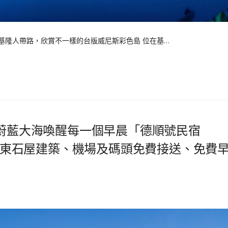
地基隆人帶路，欣賞不一樣的台版威尼斯彩色島 位在基…
讓蔚藍大海喚醒每一個早晨「德順號民宿
」| 馬祖傳統閩東石屋建築、機場及碼頭免費接送、免費