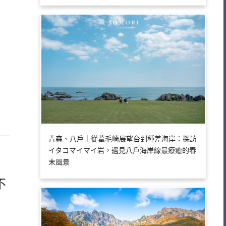
青森、八戶｜從葦毛崎展望台到種差海岸：探訪
イタコマイマイ岩，遇見八戶海岸線最療癒的春
末風景
不