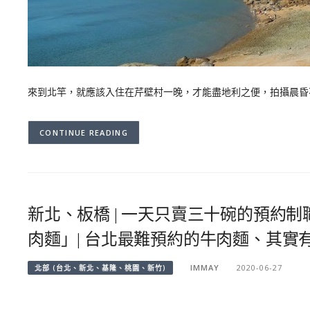
來到北竿，就應該入住在芹壁村一晚，才能盡地利之便，拍攝晨昏
CONTINUE READING
新北、板橋 | 一天只賣三十碗的預約
肉麵」| 台北最難預約的牛肉麵、其實有宅
IMMAY
2020-06-27
北部 (台北、新北、基隆、桃園、新竹)