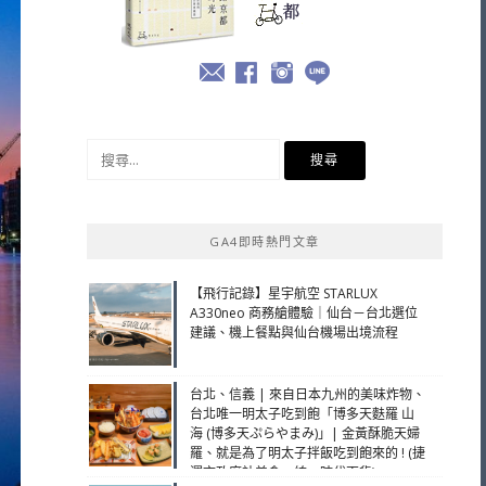
搜
尋
關
鍵
GA4即時熱門文章
字:
【飛行記錄】星宇航空 STARLUX
A330neo 商務艙體驗｜仙台－台北選位
建議、機上餐點與仙台機場出境流程
台北、信義 | 來自日本九州的美味炸物、
台北唯一明太子吃到飽「博多天麩羅 山
海 (博多天ぷらやまみ)」| 金黃酥脆天婦
羅、就是為了明太子拌飯吃到飽來的 ! (捷
運市政府站美食、統一時代百貨)