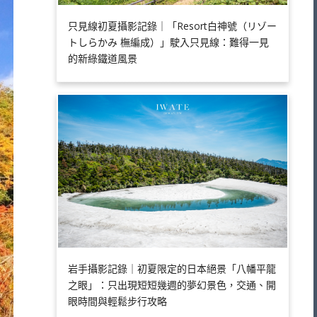
只見線初夏攝影記錄｜「Resort白神號（リゾー
トしらかみ 橅編成）」駛入只見線：難得一見
的新綠鐵道風景
岩手攝影記錄｜初夏限定的日本絕景「八幡平龍
之眼」：只出現短短幾週的夢幻景色，交通、開
眼時間與輕鬆步行攻略