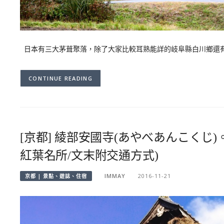
日本有三大茅葺聚落，除了大家比較耳熟能詳的岐阜縣白川鄉還有
CONTINUE READING
[京都] 綾部安國寺(あやべあんこくじ)
紅葉名所/文末附交通方式)
IMMAY
2016-11-21
京都 | 景點、遊誌、住宿