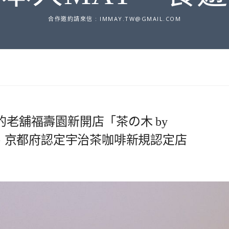
合作邀約請來信 :
IMMAY.TW@GMAIL.COM
的老舖福壽園新開店「茶の木 by
蛋糕、京都府認定宇治茶咖啡新規認定店