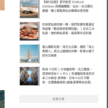
【飛行記錄】星宇航空 STARLUX
A330neo 商務艙體驗｜仙台－台北選位
建議、機上餐點與仙台機場出境流程
在徐家私廚的那一晚，我們笑著吃著滿足
地說著「歡迎再來家裡吃飯」 | 台北三大
私廚、預約制私房菜、無菜單中式料理
富山攝影記錄｜海王丸公園：捕捉「海上
貴婦人」與立山連峰的共舞，新湊大橋下
的冬日絕景
新潟 十日町 | 大地藝術祭、光之隧道。
清津峡渓谷トンネル | 充滿藝術氣息的日
本三大峽谷 清津峽、日本人IG打卡勝
地、交通路線說明 (越後湯澤車站出發)
近期文章