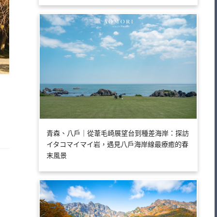
青森、八戶｜從葦毛崎展望台到種差海岸：探訪
イタコマイマイ岩，遇見八戶海岸線最療癒的春
末風景