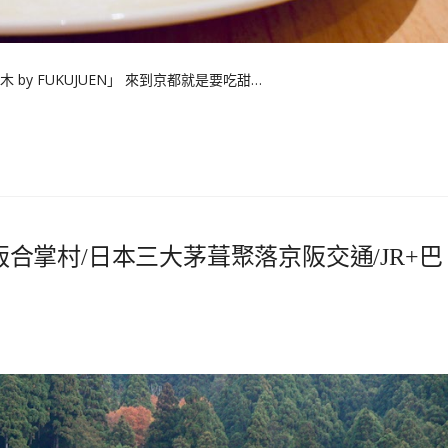
y FUKUJUEN」 來到京都就是要吃甜…
都版合掌村/日本三大茅葺聚落京阪交通/JR+巴