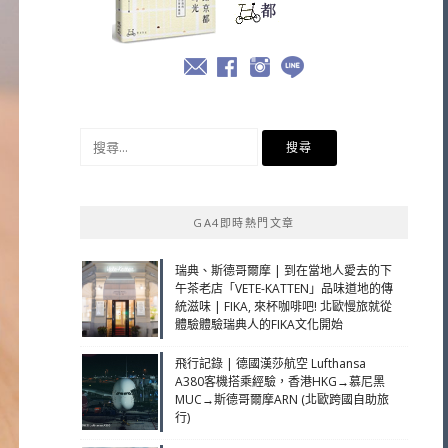
搜
尋
關
鍵
GA4即時熱門文章
字:
瑞典、斯德哥爾摩 | 到在當地人愛去的下
午茶老店「VETE-KATTEN」品味道地的傳
統滋味 | FIKA, 來杯咖啡吧! 北歐慢旅就從
體驗體驗瑞典人的FIKA文化開始
飛行記錄 | 德國漢莎航空 Lufthansa
A380客機搭乘經驗，香港HKG→慕尼黑
MUC→斯德哥爾摩ARN (北歐跨國自助旅
行)