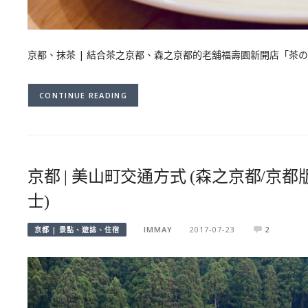
京都、抹茶 | 結合茶之京都、森之京都的老舖福壽園新開店「茶の木 b
CONTINUE READING
京都 | 美山町交通方式 (森之京都/京
士)
IMMAY
2017-07-23
2
京都 | 景點、遊誌、住宿