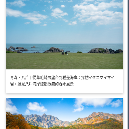
青森、八戶｜從葦毛崎展望台到種差海岸：探訪イタコマイマイ
岩，遇見八戶海岸線最療癒的春末風景