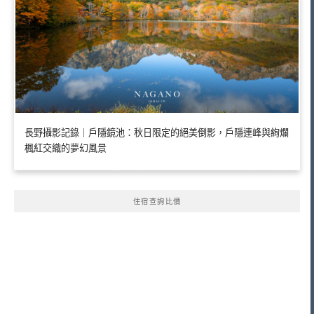
長野攝影記錄｜戶隱鏡池：秋日限定的絕美倒影，戶隱連峰與絢爛
楓紅交織的夢幻風景
住宿查詢比價