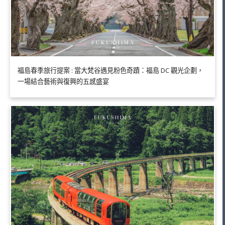
福島春季旅行提案 : 當大梵谷遇見粉色奇蹟：福島 DC 觀光企劃，
一場結合藝術與復興的五感盛宴