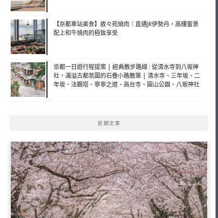
【京都車站美食】敘々苑燒肉｜直通JR伊勢丹，高樓窗景
配上和牛燒肉的極致享受
京都一日遊行程提案 | 經典散步路線 : 從清水寺到八坂神
社，滿溢古都氛圍的石疊小路散策 | 清水寺、三年坂、二
年坂、法觀塔、寧寧之道、高台寺、圓山公園、八坂神社
近期文章