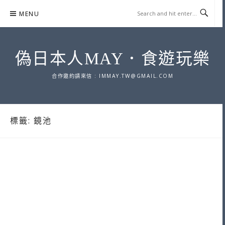
Skip
MENU
to
content
偽日本人MAY．食遊玩樂
合作邀約請來信 :
IMMAY.TW@GMAIL.COM
標籤:
鏡池