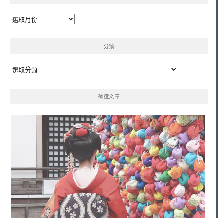
彙
整
分類
分
類
精選文章