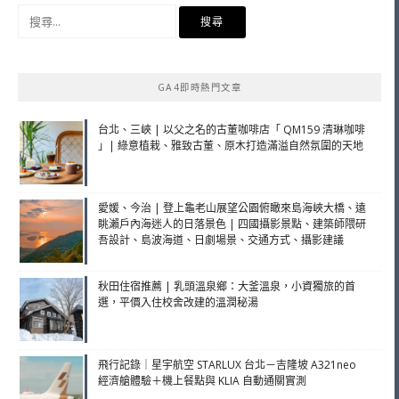
搜
尋
關
鍵
GA4即時熱門文章
字:
台北、三峽 | 以父之名的古董咖啡店「 QM159 清琳咖啡
」| 綠意植栽、雅致古董、原木打造滿溢自然氛圍的天地
愛媛、今治 | 登上龜老山展望公園俯瞰來島海峽大橋、遠
眺瀨戶內海迷人的日落景色 | 四國攝影景點、建築師隈研
吾設計、島波海道、日劇場景、交通方式、攝影建議
秋田住宿推薦 | 乳頭溫泉鄉：大釜溫泉，小資獨旅的首
選，平價入住校舍改建的溫潤秘湯
飛行記錄｜星宇航空 STARLUX 台北－吉隆坡 A321neo
經濟艙體驗＋機上餐點與 KLIA 自動通關實測