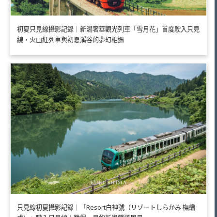
初夏只見線攝影記錄｜新潟奢華觀光列車「雪月花」首度駛入只見
線，火山紅列車與初夏溪谷的夢幻相遇
只見線初夏攝影記錄｜「Resort白神號（リゾートしらかみ 橅編