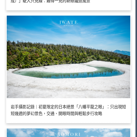
成）」駛入只見線：難得一見的新綠鐵道風景
岩手攝影記錄｜初夏限定的日本絕景「八幡平龍之眼」：只出現短
短幾週的夢幻景色，交通、開眼時間與輕鬆步行攻略