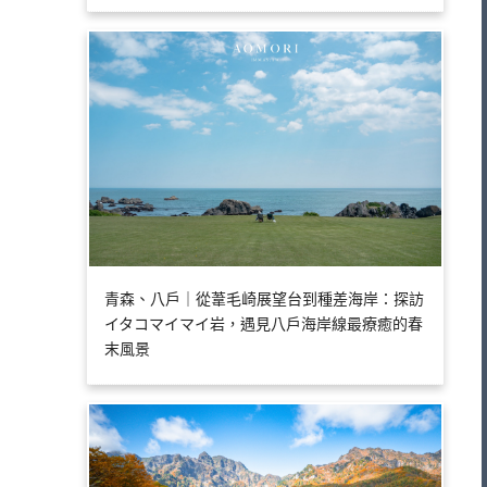
青森、八戶｜從葦毛崎展望台到種差海岸：探訪
イタコマイマイ岩，遇見八戶海岸線最療癒的春
末風景