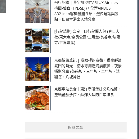
飛行記錄 | 星宇航空STARLUX Airlines
桃園-仙台 (TPE-SDJ)，全新AIRBUS
A321neo客機機艙介紹、選位建議與餐
點、仙台空港出入境分享
[行程規劃] 奈良一日行程懶人包 (春日大
社/東大寺/奈良公園/二月堂/長谷寺/法隆
寺/世界遺產)
京都散策筆記 | 我眼裡的京都，獨享靜謐
氛圍的時光 | 清水寺周邊清晨散步、夜景
攝影分享 (茶碗坂、三年坂、二年坂、法
觀塔、八坂神社)
京都車站美食｜東洋亭漢堡排必吃推薦：
整顆蕃茄沙拉、酥炸大蝦的百年洋食
近期文章