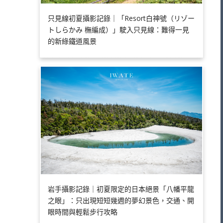
只見線初夏攝影記錄｜「Resort白神號（リゾー
トしらかみ 橅編成）」駛入只見線：難得一見
的新綠鐵道風景
岩手攝影記錄｜初夏限定的日本絕景「八幡平龍
之眼」：只出現短短幾週的夢幻景色，交通、開
眼時間與輕鬆步行攻略