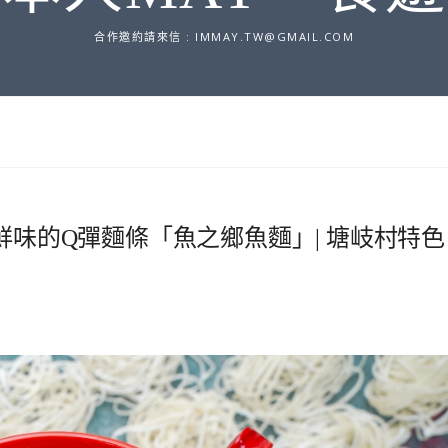
合作邀約請來信 :
IMMAY.TW@GMAIL.COM
鮮味的Q彈麵條「魚之鄉魚麵」| 塘岐村特色