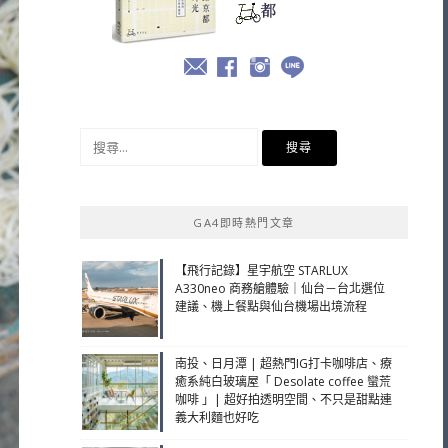
搜
尋
關
鍵
GA4即時熱門文章
字:
【飛行記錄】星宇航空 STARLUX
A330neo 商務艙體驗｜仙台－台北選位
建議、機上餐點與仙台機場出境流程
南投、日月潭 | 超熱門IG打卡咖啡店、療
癒系純白玻璃屋「 Desolate coffee 蠻荒
咖啡 」| 超好拍透明空間、不只是甜點連
義大利麵也好吃