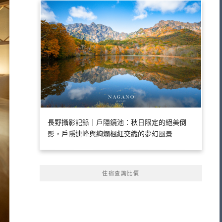
長野攝影記錄｜戶隱鏡池：秋日限定的絕美倒
影，戶隱連峰與絢爛楓紅交織的夢幻風景
住宿查詢比價