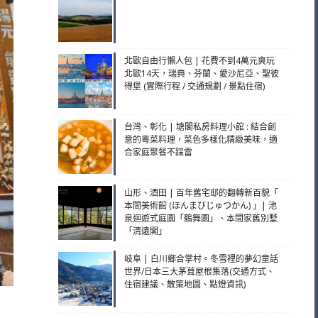
北歐自由行懶人包 | 花費不到4萬元爽玩
北歐14天，瑞典、芬蘭、愛沙尼亞、聖彼
得堡 (實際行程 / 交通規劃 / 景點住宿)
台灣、彰化 | 塘閣私房料理小館 : 結合創
意的粵菜料理，菜色多樣化精緻美味，適
合家庭聚餐不踩雷
山形、酒田 | 百年舊宅邸的翻轉新百貌「
本間美術館 (ほんまびじゅつかん) 」| 池
泉迴遊式庭園「鶴舞園」、本間家舊別墅
「清遠閣」
岐阜 | 白川鄉合掌村。冬雪裡的夢幻童話
世界/日本三大茅葺屋根集落(交通方式、
住宿建議、散策地圖、點燈資訊)