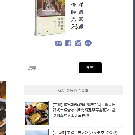
搜
尋
關
鍵
GA4即時熱門文章
字:
[首爾] 雪冰설빙(韓國傳統甜品)。黃豆粉
韓式年糕雪冰&期間限定草莓雪花冰~能
吃到真的太太太幸福啦
[北海道] 美瑛拼布之路(パッチワ-クの路)