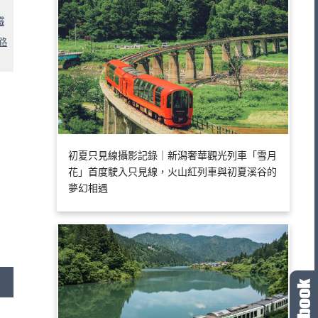
鐵
路
初夏只見線攝影記錄｜新潟奢華觀光列車「雪月
花」首度駛入只見線，火山紅列車與初夏溪谷的
夢幻相遇