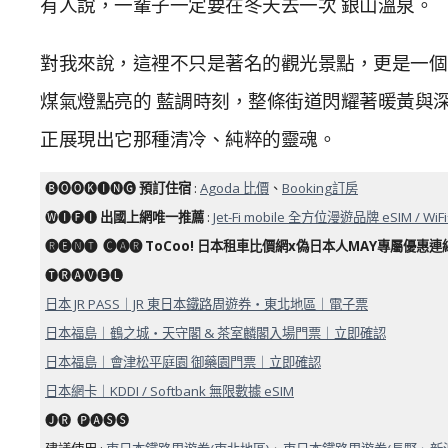
有人說，一輩子一定要在冬天去一次 銀山溫泉。
對我來說，這裡不只是著名的觀光景點，更是一個
煤氣燈點亮的 藍調時刻，整條街道閃耀著暖黃與
正展現出它那種清冷、純粹的靈魂。
🅑🅞🅞🅚🅘🅝🅖
預訂住宿
:
Agoda 比價
、
Booking訂房
🅦🅘🅕🅘
出國上網唯一推薦
:
Jet-Fi mobile 全方位漫遊品牌 eSIM / WiF
🅡🅔🅝🅣 ​ 🅒🅐🅡 ToCoo! 日本租車比價網x偽日本人MAY專屬優惠連結
🅣🅡🅐🅥🅔🅛
日本 JR PASS｜JR 東日本鐵路周遊券・東北地區｜電子票
日本福島｜鶴之城・天守閣 & 茶室麟閣入場門票｜立即確認
日本福島｜會津松平庭園 御藥園門票｜立即確認
日本網卡｜KDDI / Softbank 無限數據 eSIM
🅙🅡 ​ 🅟🅐🅢🅢