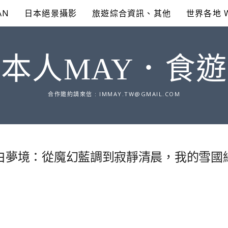
AN
日本絕景攝影
旅遊綜合資訊、其他
世界各地 
本人MAY．食
合作邀約請來信 :
IMMAY.TW@GMAIL.COM
銀白夢境：從魔幻藍調到寂靜清晨，我的雪國