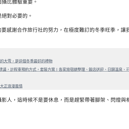
拍攝比體驗重要。
是絕對必要的。
的要感謝合作旅行社的努力，在極度難訂的冬季旺季，讓
美的大雪，是這個冬季最好的禮物
班次建議，計程車預約方式，套裝方案 | 各家旅宿總整理、飯店送迎、日歸溫泉、
溢大正浪漫風情
攝影人，這時候不是要休息，而是趕緊帶著腳架、閃燈與