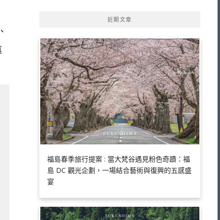
近期文章
、
真
福島春季旅行提案 : 當大梵谷遇見粉色奇蹟：福
島 DC 觀光企劃，一場結合藝術與復興的五感盛
宴