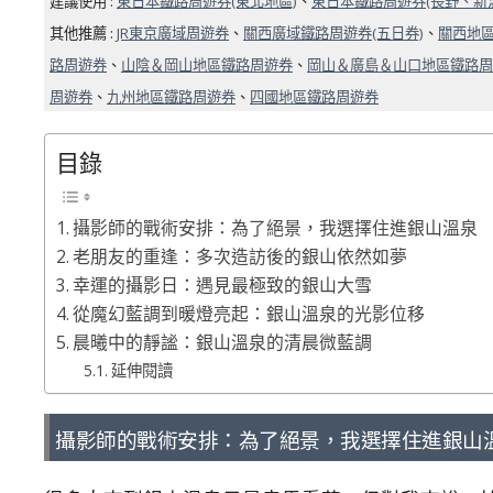
建議使用 :
東日本鐵路周遊券(東北地區)
、
東日本鐵路周遊券(長野、新
其他推薦 :
JR東京廣域周遊券
、
關西廣域鐵路周遊券(五日券)
、
關西地區
路周遊券
、
山陰＆岡山地區鐵路周遊券
、
岡山＆廣島＆山口地區鐵路周
周遊券
、
九州地區鐵路周遊券
、
四國地區鐵路周遊券
目錄
攝影師的戰術安排：為了絕景，我選擇住進銀山溫泉
老朋友的重逢：多次造訪後的銀山依然如夢
幸運的攝影日：遇見最極致的銀山大雪
從魔幻藍調到暖燈亮起：銀山溫泉的光影位移
晨曦中的靜謐：銀山溫泉的清晨微藍調
延伸閱讀
攝影師的戰術安排：為了絕景，我選擇住進銀山