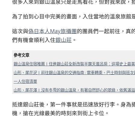
很多人來到銀山溫泉只是走馬看花，但對我來說，
為了拍到心目中完美的畫面，入住當地的溫泉旅館
這次與
偽日本人May旅攝團
的團員們一起前往，真
們有機會順利入住
銀山莊
。
參考文章
銀山溫泉住宿推薦 | 住進銀山莊全新改裝半露天風呂房：這場史上最
山形、尾花沢 | 前往銀山溫泉的交通指南 : 電車轉乘、巴士時刻與
一人住宿清單
山形、尾花澤 | 沒有冬雪的銀山溫泉，有著自然舒心的翠綠，依舊滿
抵達銀山莊後，第一件事就是迅速放好行李。身為
機，搶在光線最美的時刻來到街上卡位。