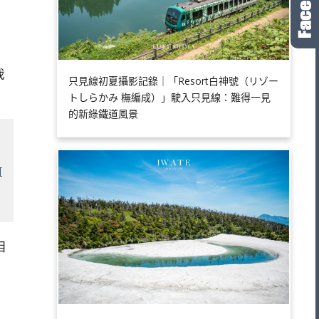
我
只見線初夏攝影記錄｜「Resort白神號（リゾー
トしらかみ 橅編成）」駛入只見線：難得一見
的新綠鐵道風景
可
相