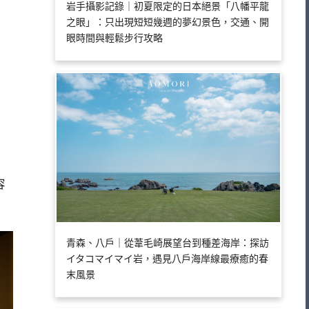
岩手攝影記錄｜初夏限定的日本絕景「八幡平龍
之眼」：只出現短短幾週的夢幻景色，交通、開
眼時間與輕鬆步行攻略
容
青森、八戶｜從葦毛崎展望台到種差海岸：探訪
イタコマイマイ岩，遇見八戶海岸線最療癒的春
末風景