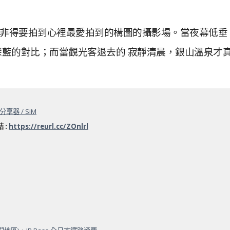
非得要拍到心裡最愛拍到的構圖的攝影場。
當夜幕低垂
深藍的對比；而當觀光客退去的 寂靜清晨，銀山溫泉才
i分享器 / SiM
 :
https://reurl.cc/ZOnlrl