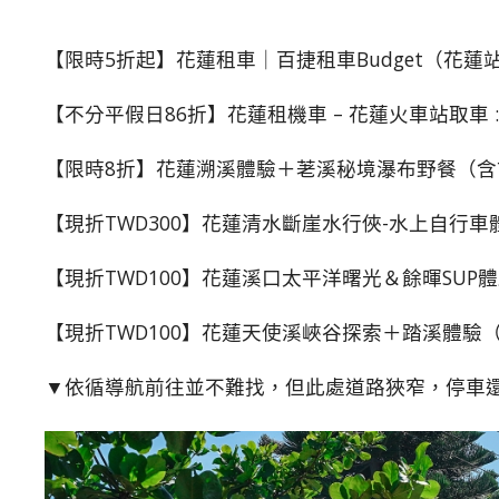
【限時5折起】花蓮租車｜百捷租車Budget（花蓮
【不分平假日86折】花蓮租機車 – 花蓮火車站取車 
【限時8折】花蓮溯溪體驗＋荖溪秘境瀑布野餐（含
【現折TWD300】花蓮清水斷崖水行俠-水上自行車體
【現折TWD100】花蓮溪口太平洋曙光＆餘暉SUP體
【現折TWD100】花蓮天使溪峽谷探索＋踏溪體驗
▼依循導航前往並不難找，但此處道路狹窄，停車