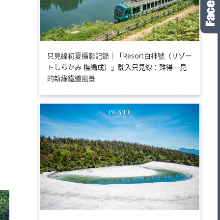
只見線初夏攝影記錄｜「Resort白神號（リゾー
トしらかみ 橅編成）」駛入只見線：難得一見
的新綠鐵道風景