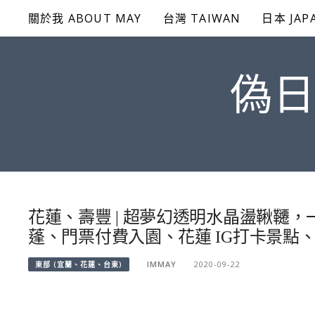
Skip
關於我 ABOUT MAY
台灣 TAIWAN
日本 JAP
to
content
偽日
花蓮、壽豐 | 超夢幻透明水晶盪鞦韆，
蓬、門票付費入園、花蓮 IG打卡景點
IMMAY
2020-09-22
東部 (宜蘭、花蓮、台東)