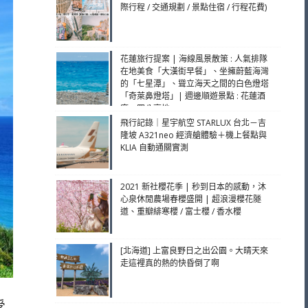
際行程 / 交通規劃 / 景點住宿 / 行程花費)
花蓮旅行提案 | 海線風景散策 : 人氣排隊
在地美食「大漢街早餐」、坐擁蔚藍海灣
的「七星潭」、聳立海天之間的白色燈塔
「奇萊鼻燈塔」| 週邊順遊景點 : 花蓮酒
廠、四八高地
飛行記錄｜星宇航空 STARLUX 台北－吉
隆坡 A321neo 經濟艙體驗＋機上餐點與
KLIA 自動通關實測
2021 新社櫻花季 | 秒到日本的感動，沐
心泉休閒農場春櫻盛開 | 超浪漫櫻花隧
道、重瓣緋寒櫻 / 富士櫻 / 香水櫻
[北海道] 上富良野日之出公園。大晴天來
走這裡真的熱的快昏倒了啊
受