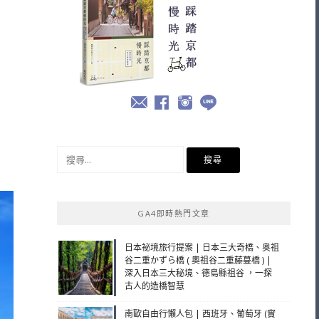
搜
尋
關
鍵
GA4即時熱門文章
字:
日本祕境旅行提案 | 日本三大奇橋、奥祖
谷二重かずら橋 ( 奧祖谷二重藤蔓橋 ) |
深入日本三大秘境、德島縣祖谷 ，一探
古人的造橋智慧
南歐自由行懶人包 | 西班牙、葡萄牙 (實