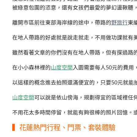
被綠意包圍的恣意，還有女孩們最愛的夢幻盪鞦韆
離開市區前往東部海岸線的途中，帶路的
野旅行
東
在地人帶路的好處就是說走就走，不用做功課就有
雖然看著文章的你們沒有在地人帶路，但有探過路
在小小森林裡的
山度空間
入園需要每人50元的費用
以這樣的概念進去拍照還滿便宜的，只要50元就能
山度空間
可以說是依山傍海，規劃得宜的區域裡任
不用花太多時間停留，就能有夠很棒的照片回憶。
▍花蓮熱門行程、門票、套裝體驗