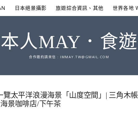
AN
日本絕景攝影
旅遊綜合資訊、其他
世界各地 
本人MAY．食
合作邀約請來信 :
IMMAY.TW@GMAIL.COM
一覽太平洋浪漫海景「山度空間」| 三角木
、海景咖啡店/下午茶