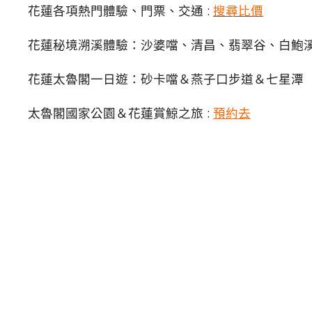
花蓮各項熱門體驗、門票、交通 :
搜尋比價
花蓮秘境溯溪體驗：沙婆噹、清昌、翡翠谷、白鮑
花蓮太魯閣一日遊：砂卡噹＆燕子口步道＆七星潭（
太魯閣國家公園＆花蓮賞鯨之旅 :
預約去