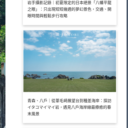
岩手攝影記錄｜初夏限定的日本絕景「八幡平龍
之眼」：只出現短短幾週的夢幻景色，交通、開
眼時間與輕鬆步行攻略
青森、八戶｜從葦毛崎展望台到種差海岸：探訪
イタコマイマイ岩，遇見八戶海岸線最療癒的春
末風景