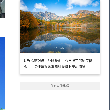
長野攝影記錄｜戶隱鏡池：秋日限定的絕美倒
影，戶隱連峰與絢爛楓紅交織的夢幻風景
住宿查詢比價