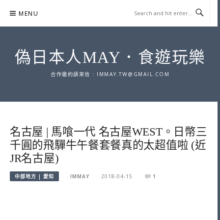
Skip
MENU
to
content
偽日本人MAY．食遊玩樂
合作邀約請來信 :
IMMAY.TW@GMAIL.COM
名古屋 | 馬喰一代 名古屋WEST。日幣三
千圓的飛驒牛午餐套餐真的太超值啦 (近
JR名古屋)
中部地方 | 愛知
IMMAY
2018-04-15
1