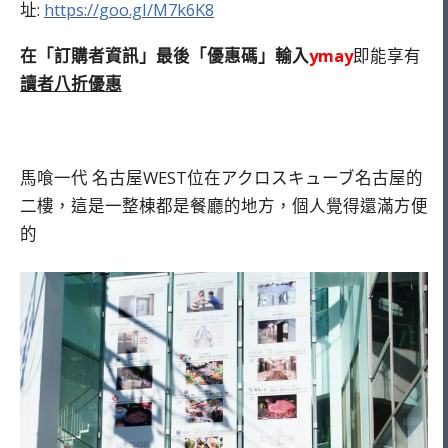
址:
https://goo.gl/M7k6K8
在「訂購者資訊」最後「優惠碼」輸入
ymay
即能享有
讀者八折優惠
馬喰一代 名古屋WEST位在アクロスキューブ名古屋的
二樓，這是一整棟都是餐廳的地方，個人覺得還滿方便
的