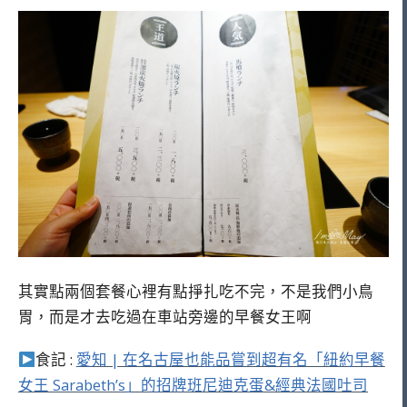
其實點兩個套餐心裡有點掙扎吃不完，不是我們小鳥
胃，而是才去吃過在車站旁邊的早餐女王啊
食記 :
愛知 | 在名古屋也能品嘗到超有名「紐約早餐
女王 Sarabeth’s」的招牌班尼迪克蛋&經典法國吐司