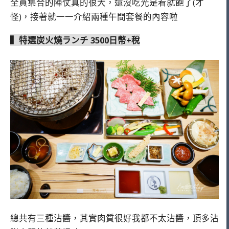
全員集合的陣仗真的很大，還沒吃光是看就飽了(才
怪)，接著就一一介紹兩種午間套餐的內容啦
▍特選炭火燒ランチ 3500日幣+稅
總共有三種沾醬，其實肉質很好我都不太沾醬，頂多沾