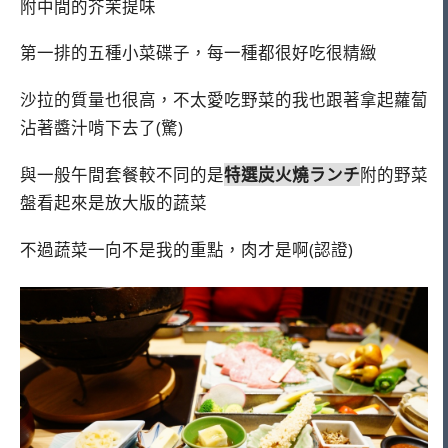
附中間的芥茉提味
第一排的五種小菜碟子，每一種都很好吃很精緻
沙拉的質量也很高，不太愛吃野菜的我也跟著拿起蘿蔔
沾著醬汁啃下去了(驚)
與一般午間套餐較不同的是
特選炭火燒ランチ
附的野菜
盤看起來是放大版的蔬菜
不過蔬菜一向不是我的重點，肉才是啊(認證)