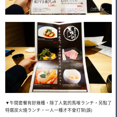
▼午間套餐有好幾種，除了人氣的馬喰ランチ，另點了
特選炭火燒ランチ，一人一種才不會打架(誤)