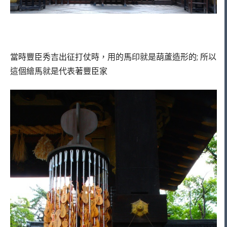
當時豐臣秀吉出征打仗時，用的馬印就是葫蘆造形的; 所以
這個繪馬就是代表著豐臣家