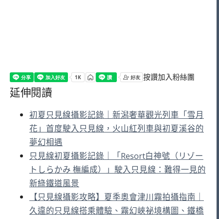
按讚加入粉絲團
延伸閱讀
初夏只見線攝影記錄｜新潟奢華觀光列車「雪月
花」首度駛入只見線，火山紅列車與初夏溪谷的
夢幻相遇
只見線初夏攝影記錄｜「Resort白神號（リゾー
トしらかみ 橅編成）」駛入只見線：難得一見的
新綠鐵道風景
【只見線攝影攻略】夏季奧會津川霧拍攝指南｜
久違的只見線搭乘體驗、霧幻峽祕境構圖、鐵橋