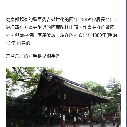
從京都起家的豐臣秀吉逝世後的隔年(1599年/慶長4年)，
被埋葬在方廣寺附近的阿彌陀峰山頂，作會為守的豐國
社，但讓被德川家康破壞，現在的社殿是在1880年(明治
13年)再建的
走進鳥居的左手邊是御手洗