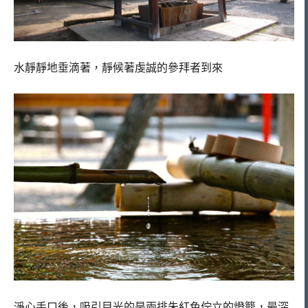
水靜靜地垂滴著，靜候著虔誠的參拜者到來
淨心手口後，吸引目光的是兩排朱紅色佇立的燈籠，最深