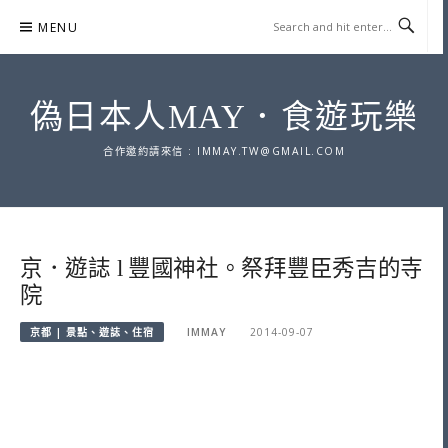
Skip
MENU
to
content
偽日本人MAY．食遊玩樂
合作邀約請來信 :
IMMAY.TW@GMAIL.COM
京．遊誌 l 豐國神社。祭拜豐臣秀吉的寺
院
京都 | 景點、遊誌、住宿
IMMAY
2014-09-07