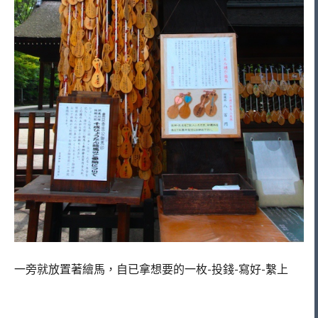
一旁就放置著繪馬，自已拿想要的一枚-投錢-寫好-繫上