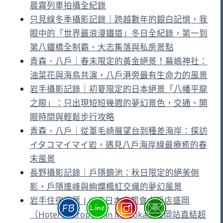
晨霧列車拍攝全紀錄
只見線冬季攝影記錄｜跨越數年的銀白記憶，我
眼中的「世界最浪漫鐵道」冬日全紀錄，第一到
第八鐵橋全制霸、大志集落與私房景點
青森、八戶｜春末限定的黃金絕景！蕪嶋神社：
油菜花與海鳥共演，八戶港旁最有生命力的風景
岩手攝影記錄｜初夏限定的日本絕景「八幡平龍
之眼」：只出現短短幾週的夢幻景色，交通、開
眼時間與輕鬆步行攻略
青森、八戶｜從葦毛崎展望台到種差海岸：探訪
イタコマイマイ岩，遇見八戶海岸線最療癒的春
末風景
長野攝影記錄｜戶隱鏡池：秋日限定的絕美倒
影，戶隱連峰與絢爛楓紅交織的夢幻風景
岩手住宿推薦 | JR東日本大都會大飯店盛岡
（Hotel Metropolitan Morioka）盛岡站直結超