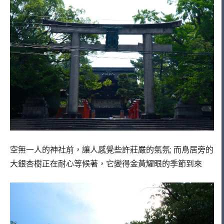
空無一人的神社前，讓人感覺些許莊嚴的氣氛; 而鳥居旁的
大銀杏樹正在耐心等候著，它變得金黃耀眼的季節到來