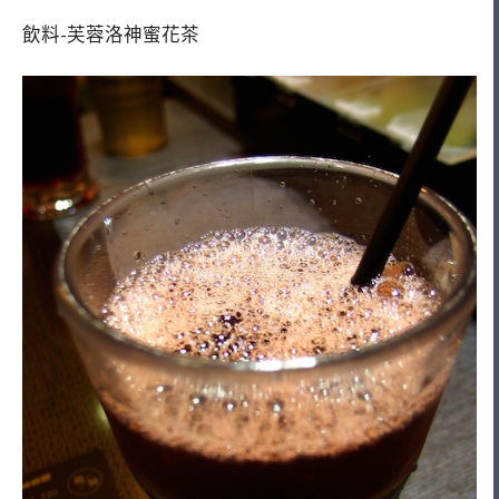
飲料-芙蓉洛神蜜花茶