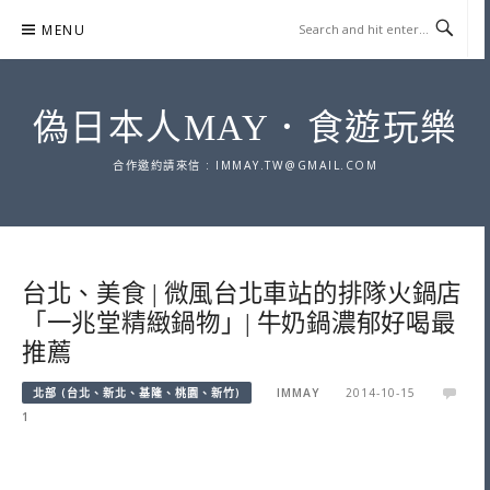
Skip
MENU
to
content
偽日本人MAY．食遊玩樂
合作邀約請來信 :
IMMAY.TW@GMAIL.COM
台北、美食 | 微風台北車站的排隊火鍋店
「一兆堂精緻鍋物」| 牛奶鍋濃郁好喝最
推薦
北部 (台北、新北、基隆、桃園、新竹)
IMMAY
2014-10-15
1