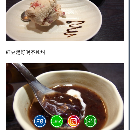
紅豆湯好喝不死甜