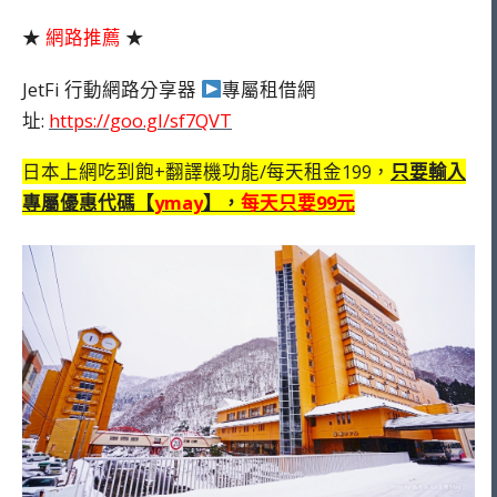
★
網路推薦
★
JetFi 行動網路分享器
專屬租借網
址:
https://goo.gl/sf7QVT
日本上網吃到飽+翻譯機功能/每天租金199，
只要輸入
專屬優惠代碼【
ymay
】，
每天只要99元