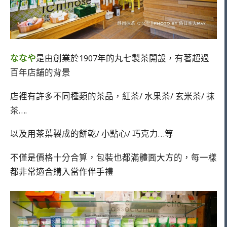
ななや
是由創業於1907年的丸七製茶開設，有著超過
百年店舖的背景
店裡有許多不同種類的茶品，紅茶/ 水果茶/ 玄米茶/ 抹
茶….
以及用茶葉製成的餅乾/ 小點心/ 巧克力…等
不僅是價格十分合算，包裝也都滿體面大方的，每一樣
都非常適合購入當作伴手禮