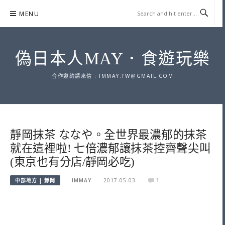
Skip
MENU
to
content
偽日本人MAY．食遊玩樂
合作邀約請來信 :
IMMAY.TW@GMAIL.COM
靜岡抹茶 ななや。全世界最濃郁的抹茶
就在這裡啦! 七倍濃郁讓抹茶控齊聲尖叫
(東京也有分店/靜岡必吃)
中部地方 | 靜岡
IMMAY
2017-05-03
1