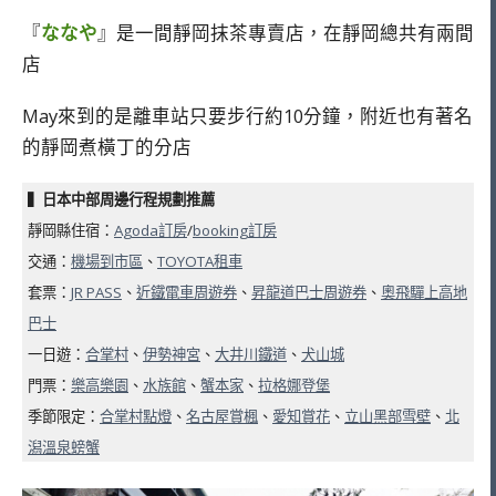
『
ななや
』是一間靜岡抹茶專賣店，在靜岡總共有兩間
店
May來到的是離車站只要步行約10分鐘，附近也有著名
的靜岡煮橫丁的分店
▍日本中部周邊行程規劃推薦
靜岡縣住宿：
Agoda訂房
/
booking訂房
交通：
機場到市區
、
TOYOTA租車
套票：
JR PASS
、
近鐵電車周遊券
、
昇龍道巴士周遊券
、
奧飛驒上高地
巴士
一日遊：
合掌村
、
伊勢神宮
、
大井川鐵道
、
犬山城
門票：
樂高樂園
、
水族館
、
蟹本家
、
拉格娜登堡
季節限定：
合掌村點燈
、
名古屋賞楓
、
愛知賞花
、
立山黑部雪壁
、
北
潟溫泉螃蟹