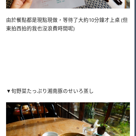
由於餐點都是現點現做，等待了大約10分鐘才上桌 (但
東拍西拍的我也沒浪費時間呢)
▼旬野菜たっぷり湘南豚のせいろ蒸し