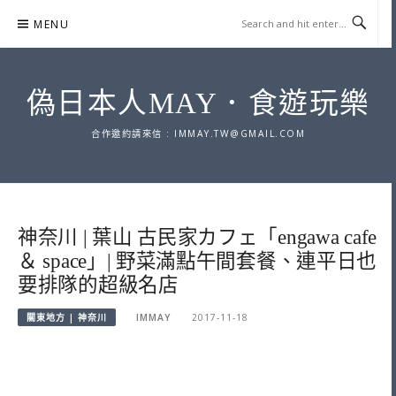
Skip
MENU
to
content
偽日本人MAY．食遊玩樂
合作邀約請來信 :
IMMAY.TW@GMAIL.COM
神奈川 | 葉山 古民家カフェ「engawa cafe
＆ space」| 野菜滿點午間套餐、連平日也
要排隊的超級名店
關東地方 | 神奈川
IMMAY
2017-11-18