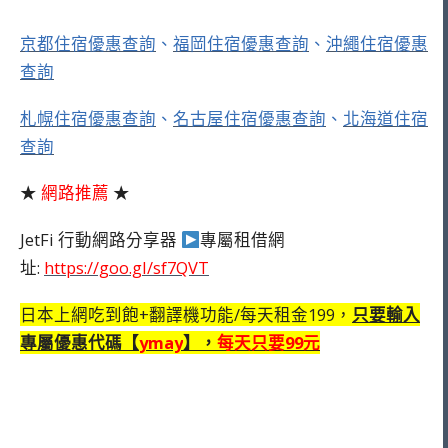
京都住宿優惠查詢
、
福岡住宿優惠查詢
、
沖繩住宿優惠
查詢
札幌住宿優惠查詢
、
名古屋住宿優惠查詢
、
北海道住宿
查詢
★
網路推薦
★
JetFi 行動網路分享器
專屬租借網
址:
https://goo.gl/sf7QVT
日本上網吃到飽+翻譯機功能/每天租金199，
只要輸入
專屬優惠代碼【
ymay
】，
每天只要99元