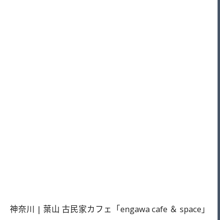
神奈川 | 葉山 古民家カフェ「engawa cafe ＆ space」