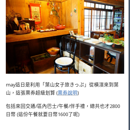
may這日是利用「葉山女子旅きっぷ」從橫濱來到葉
山，這張票券超級划算 (
票券說明
)
包括來回交通/區內巴士/午餐/伴手禮，總共也才2800
日幣 (這份午餐就要日幣1600了呢)