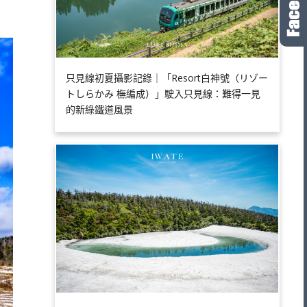
只見線初夏攝影記錄｜「Resort白神號（リゾー
トしらかみ 橅編成）」駛入只見線：難得一見
的新綠鐵道風景