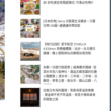
店! 好吃便宜老闆超親切, 竹東必吃啊!!!
[日本好買] Seria 北歐風生活雜貨。只要
日幣100圓~通通讓你帶回家
【飛行記錄】星宇航空 STARLUX
A330neo 商務艙體驗｜仙台－台北選位
建議、機上餐點與仙台機場出境流程
京都一日遊行程提案 | 經典散步路線 : 從
清水寺到八坂神社，滿溢古都氛圍的石疊
小路散策 | 清水寺、三年坂、二年坂、法
觀塔、寧寧之道、高台寺、圓山公園、八
坂神社
住進日本海的盡頭｜青森海景溫泉推薦
: 黃金崎不老不死溫泉，享受夕陽與美食
的極致之旅