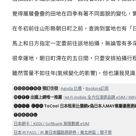
覺得層層疊疊的田地在四季有著不同面貌的變化，
在冬初前往山形縣朝日町之前，查詢到當地也有「日
馬上和日方指定一定要前往該地拍攝，無論雪有多深
很幸運地，朝日町滯在的五日間，只要安排拍攝行
雖然雪量不如往年(氣候變化的影響)，但也讓我見
🅑🅞🅞🅚🅘🅝🅖
預訂住宿
:
Agoda 比價
、
Booking訂房
🅦🅘🅕🅘
出國上網唯一推薦
:
Jet-Fi mobile 全方位漫遊品牌 eSIM / WiF
🅡🅔🅝🅣 ​ 🅒🅐🅡 ToCoo! 日本租車比價網x偽日本人MAY專屬優惠連
🅣🅡🅐🅥🅔🅛
日本網卡｜KDDI / Softbank 無限數據 eSIM
日本 JR PASS｜JR 東日本鐵路周遊券・東北地區｜電子票