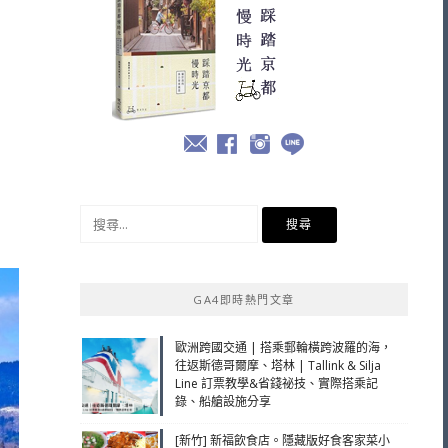
搜
尋
關
鍵
GA4即時熱門文章
字:
歐洲跨國交通 | 搭乘郵輪橫跨波羅的海，
往返斯德哥爾摩、塔林 | Tallink & Silja
Line 訂票教學&省錢祕技、實際搭乘記
錄、船艙設施分享
[新竹] 新福飲食店。隱藏版好食客家菜小