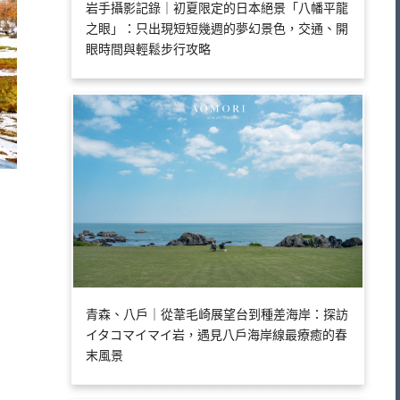
岩手攝影記錄｜初夏限定的日本絕景「八幡平龍
之眼」：只出現短短幾週的夢幻景色，交通、開
眼時間與輕鬆步行攻略
青森、八戶｜從葦毛崎展望台到種差海岸：探訪
イタコマイマイ岩，遇見八戶海岸線最療癒的春
末風景