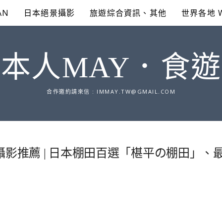
AN
日本絕景攝影
旅遊綜合資訊、其他
世界各地 
本人MAY．食
合作邀約請來信 :
IMMAY.TW@GMAIL.COM
攝影推薦 | 日本棚田百選「椹平の棚田」、