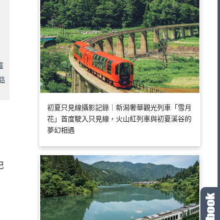
鐵
路
初夏只見線攝影記錄｜新潟奢華觀光列車「雪月
花」首度駛入只見線，火山紅列車與初夏溪谷的
夢幻相遇
記