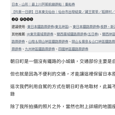
日本・山形｜最上川芭蕉航線遊船｜乗船券
【包車一日遊】日本東北仙台｜仙台市出發結束／藏王禦釜／狐貍村／
🅙🅡 ​ 🅟🅐🅢🅢
建議使用 :
東日本鐵路周遊券(東北地區)
、
東日本鐵路周遊券(長野、新
其他推薦 :
JR東京廣域周遊券
、
關西廣域鐵路周遊券(五日券)
、
關西地區
路周遊券
、
山陰＆岡山地區鐵路周遊券
、
岡山＆廣島＆山口地區鐵路周
周遊券
、
九州地區鐵路周遊券
、
四國地區鐵路周遊券
朝日町是一個沒有鐵路的小城鎮，交通部份主要是
但也就是因為不便利的交通，才能讓這裡保留日本
這次我們利用自駕的方式在朝日町各地取材，此篇
錄
除了我所拍攝的照片之外，當然也附上詳細的地圖