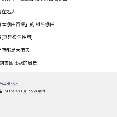
實在迷人
本棚田百選」的 椹平棚田
(真是很任性啊)
程時都是大晴天
識到雪國壯觀的風景
i分享器 / SiM
結
:
https://reurl.cc/ZOnlrl