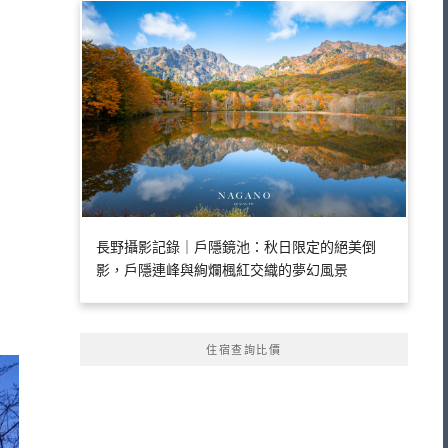
長野攝影記錄｜戶隱鏡池：秋日限定的絕美倒
影，戶隱連峰與絢爛楓紅交織的夢幻風景
住宿查詢比價