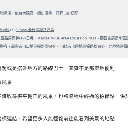
猊鼻溪／仙台大觀音／銀山溫泉｜行程自由搭配
潟地區)
、
JR Pass 全日本鐵路通票
鐵路周遊券(1-4日券)
、
Kansai WIDE Area Excursion Pass
、
關西＆廣島地區
遊券
、
廣島＆山口地區鐵路周遊券
、
山陽＆山陰地區鐵路周遊券
、
北陸地區鐵
自駕或是搭乘地方的路線巴士，其實不是那麼地便利
原風景
不僅收錄椹平棚田的風景，也將路程中經過的拍攝點一併
座標連結，希望更多人能輕鬆前往能看到美景的地點