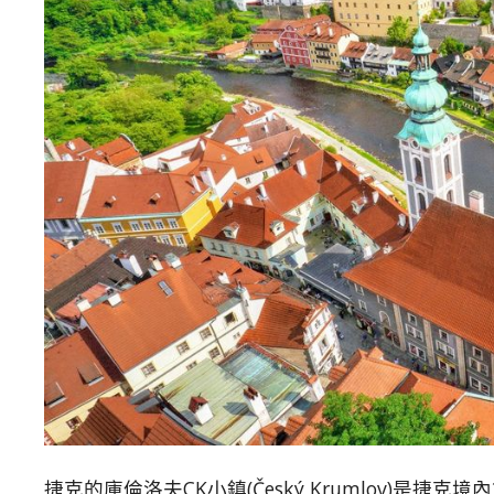
捷克的庫倫洛夫CK小鎮(Český Krumlov)是捷