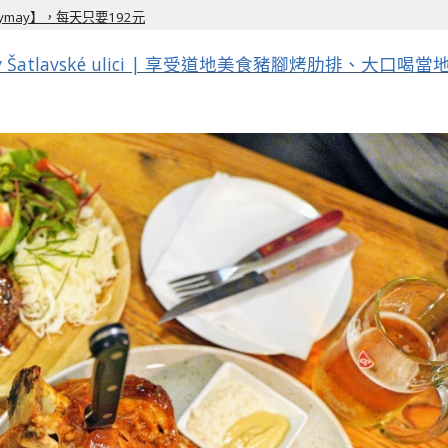
may】，每天只要192元
Šatlavské ulici | 享受道地美食豬腳烤肋排、大口喝當