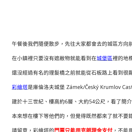
午餐後我們隨便散步，先往大家都會去的城區方向
在小鎮裡只要沒有遮敝物就能看到在
城堡區
裡的地
還沒經過有名的理髮橋之前就能從石板路上看到很
彩繪塔
是庫倫洛夫城堡 Zámek/Český Krumlov 
建於十三世紀、樓高約6層、大約54公尺，看了簡
本來想在樓下等他們的，但覺得既然都來了就不要
請留意，彩繪塔的
門票只能用克朗現金支付
，不能用