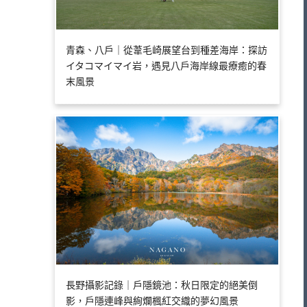
青森、八戶｜從葦毛崎展望台到種差海岸：探訪
イタコマイマイ岩，遇見八戶海岸線最療癒的春
末風景
長野攝影記錄｜戶隱鏡池：秋日限定的絕美倒
影，戶隱連峰與絢爛楓紅交織的夢幻風景