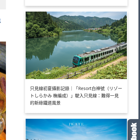
地
只見線初夏攝影記錄｜「Resort白神號（リゾー
トしらかみ 橅編成）」駛入只見線：難得一見
的新綠鐵道風景