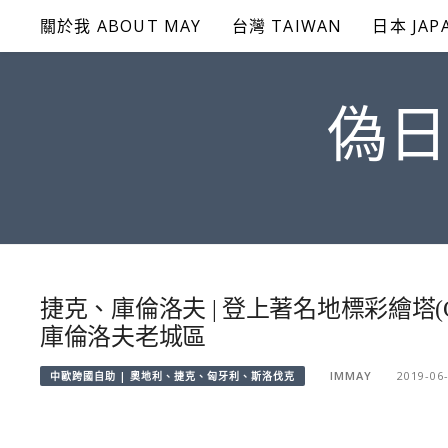
Skip
關於我 ABOUT MAY
台灣 TAIWAN
日本 JAP
to
content
偽日
捷克、庫倫洛夫 | 登上著名地標彩繪塔(Ca
庫倫洛夫老城區
IMMAY
2019-06
中歐跨國自助 | 奧地利、捷克、匈牙利、斯洛伐克