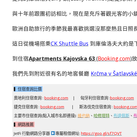
與十年前跟團初訪相比，現在是充斥著觀光客的小
歐洲自助旅行的季節我最喜歡挑選沒那麼熱且日照
這日從機場搭乘
CK Shuttle Bus
到庫倫洛夫大約是
到住宿
Apartments Kajovska 63
(
Booking.com
)
我們先到附近很有名的地窖餐廳
Krčma v Šatlavské
▍住宿查詢比價
奧地利住宿查詢 :
booking.com
| 匈牙利住宿查詢 :
booking.com
捷克住宿查詢 :
booking.com
| 斯洛伐克住宿查詢 :
booking.co
主要市住宿查詢(點入城市名即連接):
維也納
、
哈修塔特
、
布達佩斯
、
▍網路推薦
JetFi 行動網路分享器
專屬租借網址:
https://goo.gl/sf7QVT