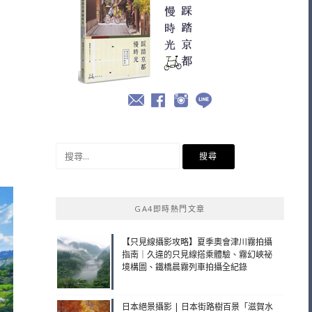
搜
尋
關
鍵
GA4即時熱門文章
字:
【只見線攝影攻略】夏季奧會津川霧拍攝
指南｜久違的只見線搭乘體驗、霧幻峽祕
境構圖、鐵橋晨霧列車拍攝全紀錄
日本絕景攝影 | 日本街路樹百景「滋賀水