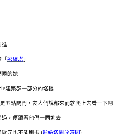
前進
標「
彩繪塔
」
顯眼的她
Castle建築群一部分的塔樓
介是五點關門，友人們說都來而就爬上去看一下吧
錯過，便跟著他們一同進去
歐元也不能刷卡 (
彩繪塔開放時間
)