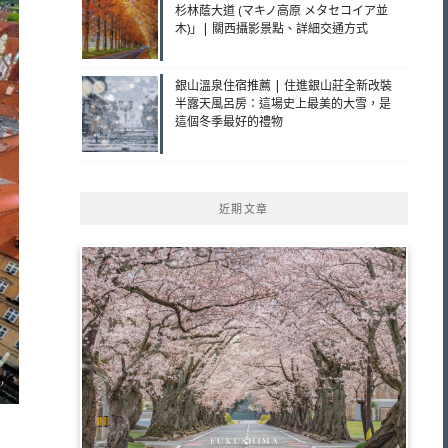
杉林蔭大道 (マキノ高原 メタセコイア並
木)」| 關西攝影景點、詳細交通方式
銀山溫泉住宿推薦 | 住進銀山莊全新改裝
半露天風呂房：這場史上最美的大雪，是
這個冬季最好的禮物
近期文章