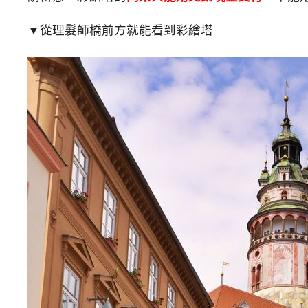
▼從理髮師橋前方就能看到彩繪塔