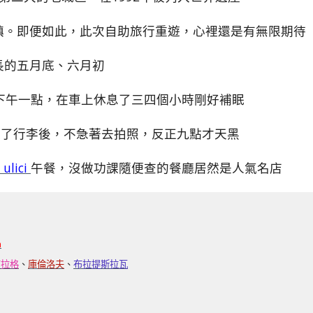
鎮。即便如此，此次自助旅行重遊，心裡還是有無限期待
長的五月底、六月初
下午一點，在車上休息了三四個小時剛好補眠
放了行李後，不急著去拍照，反正九點才天黑
 ulici
午餐，沒做功課隨便查的餐廳居然是人氣名店
m
布拉格
、
庫倫洛夫
、
布拉提斯拉瓦