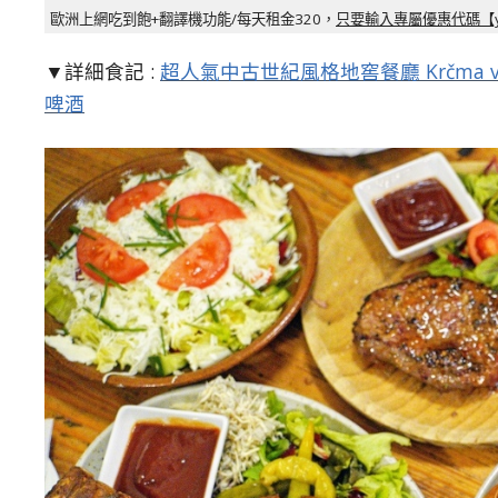
歐洲上網吃到飽+翻譯機功能/每天租金320，
只要輸入專屬優惠代碼【y
▼詳細食記 :
超人氣中古世紀風格地窖餐廳 Krčma v 
啤酒