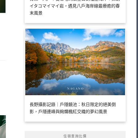
イタコマイマイ岩，遇見八戶海岸線最療癒的春
末風景
長野攝影記錄｜戶隱鏡池：秋日限定的絕美倒
影，戶隱連峰與絢爛楓紅交織的夢幻風景
住宿查詢比價