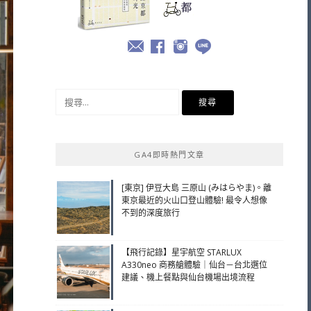
搜
尋
關
鍵
GA4即時熱門文章
字:
[東京] 伊豆大島 三原山 (みはらやま)。離
東京最近的火山口登山體驗! 最令人想像
不到的深度旅行
【飛行記錄】星宇航空 STARLUX
A330neo 商務艙體驗｜仙台－台北選位
建議、機上餐點與仙台機場出境流程