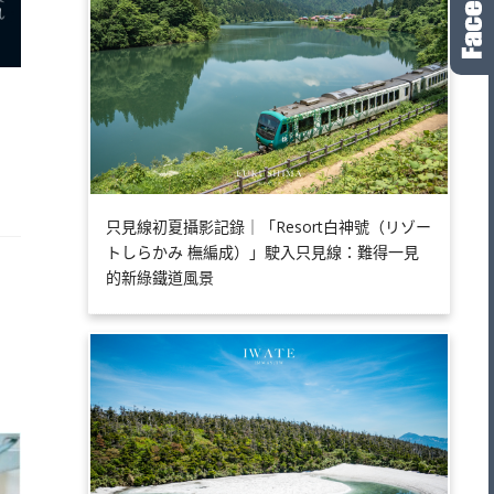
只見線初夏攝影記錄｜「Resort白神號（リゾー
トしらかみ 橅編成）」駛入只見線：難得一見
的新綠鐵道風景