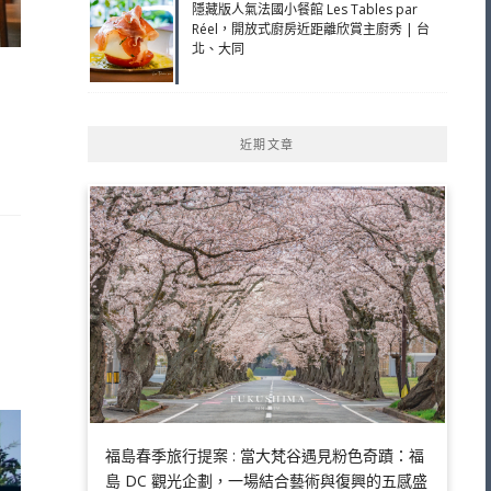
隱藏版人氣法國小餐館 Les Tables par
Réel，開放式廚房近距離欣賞主廚秀 | 台
北、大同
近期文章
所
福島春季旅行提案 : 當大梵谷遇見粉色奇蹟：福
島 DC 觀光企劃，一場結合藝術與復興的五感盛