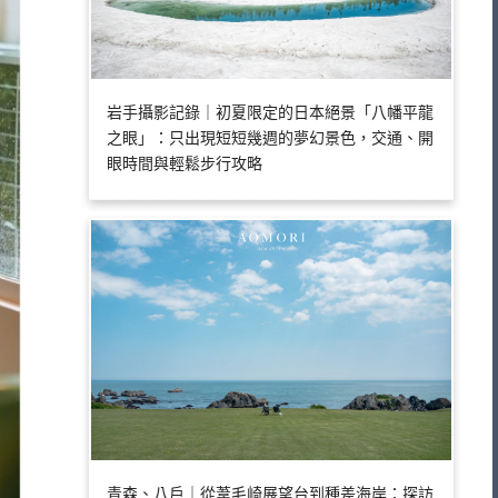
岩手攝影記錄｜初夏限定的日本絕景「八幡平龍
之眼」：只出現短短幾週的夢幻景色，交通、開
眼時間與輕鬆步行攻略
青森、八戶｜從葦毛崎展望台到種差海岸：探訪