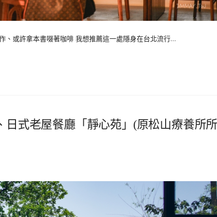
作、或許拿本書啜著咖啡 我想推薦這一處隱身在台北流行…
蹟、日式老屋餐廳「靜心苑」(原松山療養所