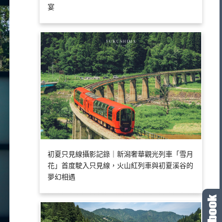
宴
初夏只見線攝影記錄｜新潟奢華觀光列車「雪月
花」首度駛入只見線，火山紅列車與初夏溪谷的
夢幻相遇