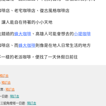
咖啡店、老宅咖啡店、復古風格咖啡店
，讓人能自在待著的小小天地
能錯過的
蜂大咖啡
、高雄人可能會想去的
小堤咖啡
咖啡店、而
蜂大咖啡
則像是在地人日常生活的地方
不一樣的老派咖啡，便找了一天休假日前往
預訂去
:
預訂去
 :
預訂去
日遊 :
預訂去
三貂角燈塔一日遊 :
預訂去