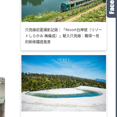
只見線初夏攝影記錄｜「Resort白神號（リゾー
トしらかみ 橅編成）」駛入只見線：難得一見
的新綠鐵道風景