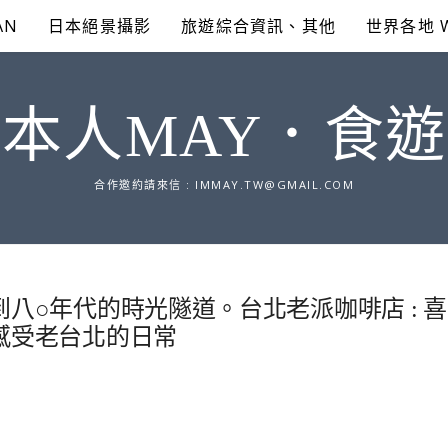
AN
日本絕景攝影
旅遊綜合資訊、其他
世界各地 
本人MAY．食
合作邀約請來信 :
IMMAY.TW@GMAIL.COM
到八○年代的時光隧道。台北老派咖啡店 : 喜
，感受老台北的日常