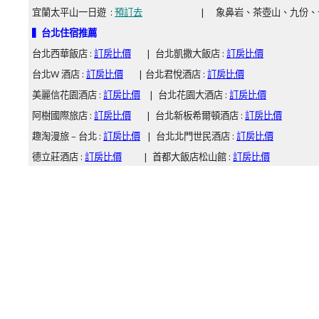
宜蘭太平山一日遊 :
預訂去
| 象鼻岩、茶壺山、九份、十分
▍台北住宿推薦
台北西華飯店 :
訂房比價
| 台北凱撒大飯店 :
訂房比價
台北W 酒店 :
訂房比價
| 台北君悅酒店 :
訂房比價
美麗信花園酒店 :
訂房比價
| 台北花園大酒店 :
訂房比價
阿樹國際旅店 :
訂房比價
| 台北新板希爾頓酒店 :
訂房比價
趣淘漫旅 – 台北 :
訂房比價
| 台北北門世民酒店 :
訂房比價
德立莊酒店 :
訂房比價
| 首都大飯店松山館 :
訂房比價