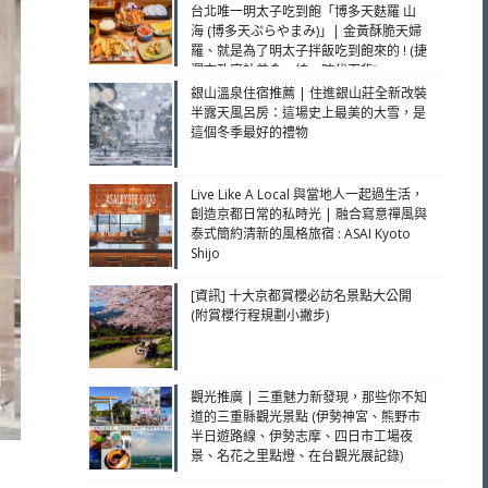
台北唯一明太子吃到飽「博多天麩羅 山
海 (博多天ぷらやまみ)」| 金黃酥脆天婦
羅、就是為了明太子拌飯吃到飽來的 ! (捷
運市政府站美食、統一時代百貨)
銀山溫泉住宿推薦 | 住進銀山莊全新改裝
半露天風呂房：這場史上最美的大雪，是
這個冬季最好的禮物
Live Like A Local 與當地人一起過生活，
創造京都日常的私時光 | 融合寫意禪風與
泰式簡約清新的風格旅宿 : ASAI Kyoto
Shijo
[資訊] 十大京都賞櫻必訪名景點大公開
(附賞櫻行程規劃小撇步)
觀光推廣 | 三重魅力新發現，那些你不知
道的三重縣觀光景點 (伊勢神宮、熊野市
半日遊路線、伊勢志摩、四日市工場夜
景、名花之里點燈、在台觀光展記錄)