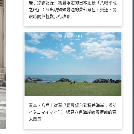
岩手攝影記錄｜初夏限定的日本絕景「八幡平龍
之眼」：只出現短短幾週的夢幻景色，交通、開
眼時間與輕鬆步行攻略
青森、八戶｜從葦毛崎展望台到種差海岸：探訪
イタコマイマイ岩，遇見八戶海岸線最療癒的春
末風景