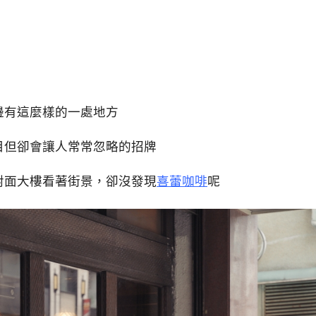
邊有這麼樣的一處地方
目但卻會讓人常常忽略的招牌
對面大樓看著街景，卻沒發現
喜蕾咖啡
呢