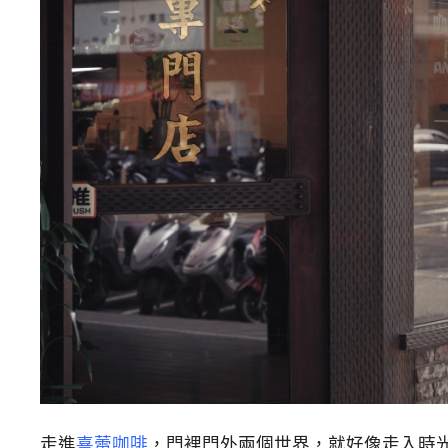
走進
喜蕾咖啡
，門裡門外兩個世界，就好像走入時