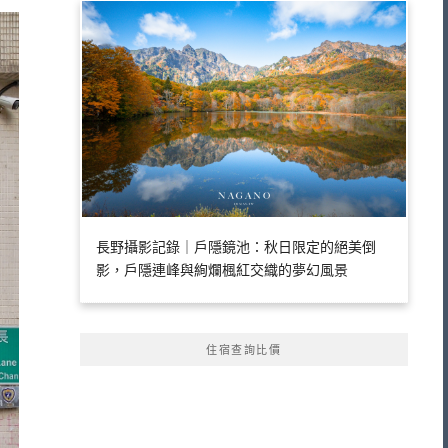
長野攝影記錄｜戶隱鏡池：秋日限定的絕美倒
影，戶隱連峰與絢爛楓紅交織的夢幻風景
住宿查詢比價