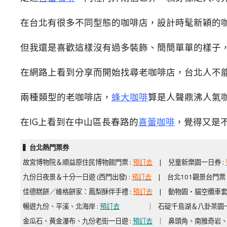
在台北有很多不同型態的咖啡店，設計時髦新穎的
但我還是喜歡這樣沒有過多裝飾、簡簡單單的樣子
在網路上看到分享而開始找尋老咖啡店，台北人不
兩種類型的老咖啡店，
蜂大咖啡
算是人聲鼎沸人氣
在IG上看到在中山區長春路的
喜蕾咖啡
，覺得又是
▍台北熱門票券
故宮博物院＆順益原住民博物館門票 :
預訂去
| 兒童新樂園一日券 :
九份日夜景＆十分一日遊 (西門出發) :
預訂去
| 台北101觀景台門票 
佳德糕餅／維格餅家：鳳梨酥伴手禮 :
預訂去
|
動物園・貓空纜車套票
暢遊九份、平溪、北海岸 :
預訂去
｜ 石碇千島湖＆八卦茶園一
金瓜石、黃金瀑布、九份老街一日遊 :
預訂去
｜ 鼻頭角、南雅奇岩、