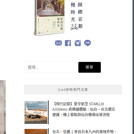
搜
尋
關
鍵
GA4即時熱門文章
字:
【飛行記錄】星宇航空 STARLUX
A330neo 商務艙體驗｜仙台－台北選位
建議、機上餐點與仙台機場出境流程
台北、信義 | 來自日本九州的美味炸物、