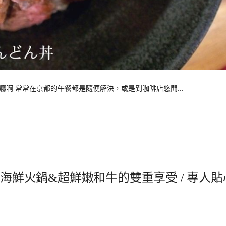
癮啊 常常在京都的午餐都是隨便解決，或是到咖啡店悠閒…
級海鮮火鍋&超鮮嫩和牛的雙重享受 / 專人貼