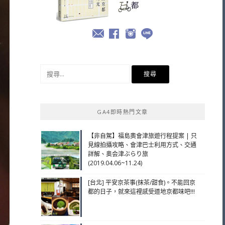
搜
尋
關
鍵
GA4即時熱門文章
字:
【非自駕】福島奧會津旅遊行程提案 | 只
見線拍攝攻略、會津巴士利用方式、交通
詳解、奥会津ぶらり旅
(2019.04.06~11.24)
[台北] 平安京茶事(抹茶/甜食)。不能回京
都的日子，就來這裡感受道地京都味吧!!!