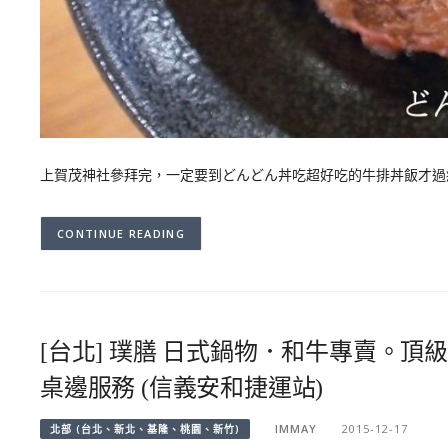
上賀茂神社參拜完，一定要到どんどん丼吃超好吃的牛排丼飯才過
CONTINUE READING
[台北] 璞膳 日式鍋物．和牛專賣。頂
桌邊服務 (信義安和捷運站)
IMMAY
2015-12-17
北部 (台北、新北、基隆、桃園、新竹)