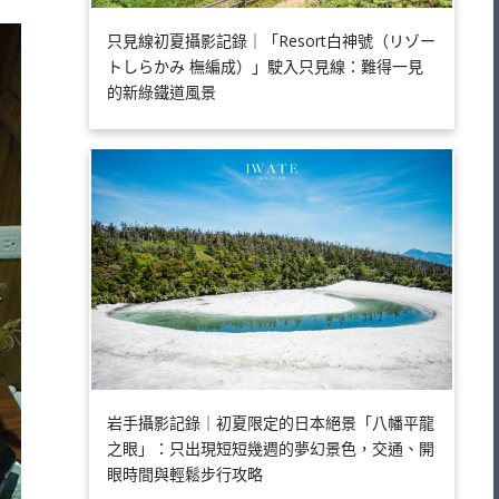
只見線初夏攝影記錄｜「Resort白神號（リゾー
トしらかみ 橅編成）」駛入只見線：難得一見
的新綠鐵道風景
岩手攝影記錄｜初夏限定的日本絕景「八幡平龍
之眼」：只出現短短幾週的夢幻景色，交通、開
眼時間與輕鬆步行攻略