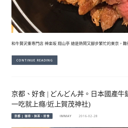
和牛贅沢重専門店 神楽坂 翔山亭 總是熱鬧又腳步繁忙的東京，
CONTINUE READING
京都、好食 | どんどん丼。日本國產牛銷
一吃就上癮/近上賀茂神社)
IMMAY
2016-02-28
京都 | 珈琲、抹茶、好食