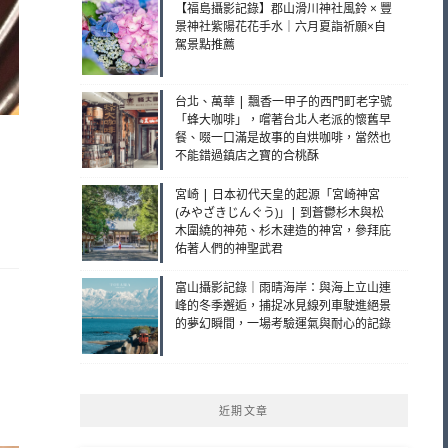
【福島攝影記錄】郡山滑川神社風鈴 × 豐
景神社紫陽花花手水｜六月夏詣祈願×自
駕景點推薦
台北、萬華 | 飄香一甲子的西門町老字號
「蜂大咖啡」，嚐著台北人老派的懷舊早
餐、啜一口滿是故事的自烘咖啡，當然也
不能錯過鎮店之寶的合桃酥
宮崎 | 日本初代天皇的起源「宮崎神宮
(みやざきじんぐう)」| 到蒼鬱杉木與松
木圍繞的神苑、杉木建造的神宮，參拜庇
佑著人們的神聖武君
富山攝影記錄｜雨晴海岸：與海上立山連
峰的冬季邂逅，捕捉冰見線列車駛進絕景
的夢幻瞬間，一場考驗運氣與耐心的記錄
!
近期文章