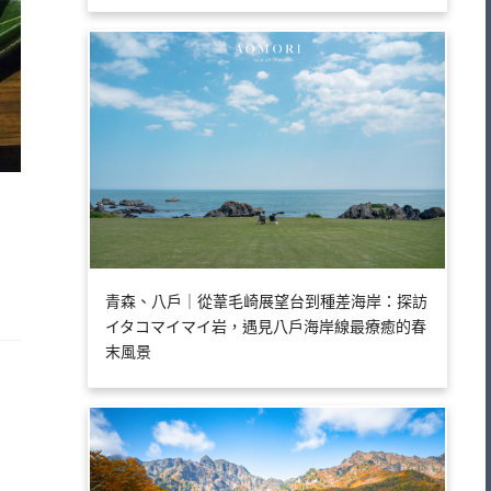
青森、八戶｜從葦毛崎展望台到種差海岸：探訪
イタコマイマイ岩，遇見八戶海岸線最療癒的春
末風景