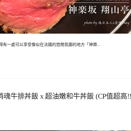
難得有一處可以享受像似在法國的悠閒氛圍的地方「神樂…
魂牛排丼飯 x 超油嫩和牛丼飯 (CP值超高!