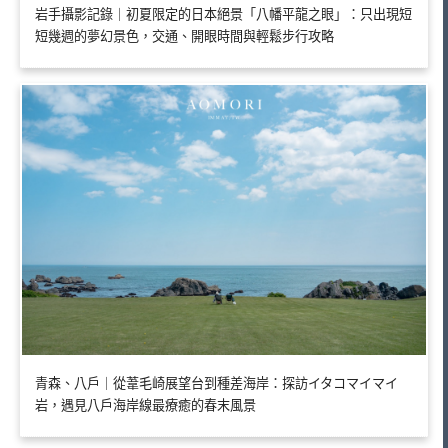
岩手攝影記錄｜初夏限定的日本絕景「八幡平龍之眼」：只出現短
短幾週的夢幻景色，交通、開眼時間與輕鬆步行攻略
青森、八戶｜從葦毛崎展望台到種差海岸：探訪イタコマイマイ
岩，遇見八戶海岸線最療癒的春末風景