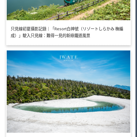
只見線初夏攝影記錄｜「Resort白神號（リゾートしらかみ 橅編
成）」駛入只見線：難得一見的新綠鐵道風景