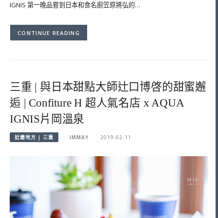
IGNIS 第一晚品嘗到日本和食名廚笠原將弘的…
CONTINUE READING
三重 | 與日本甜點大師辻口博啓的甜蜜邂
逅 | Confiture H 超人氣名店 x AQUA
IGNIS片岡溫泉
近畿地方 | 三重
IMMAY
2019-02-11