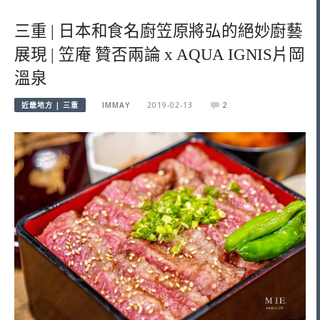
三重 | 日本和食名廚笠原將弘的絕妙廚藝
展現 | 笠庵 贊否兩論 x AQUA IGNIS片岡
溫泉
近畿地方 | 三重
IMMAY
2019-02-13
2