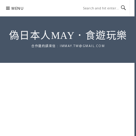
Skip
MENU
to
content
偽日本人MAY．食遊玩樂
合作邀約請來信 :
IMMAY.TW@GMAIL.COM