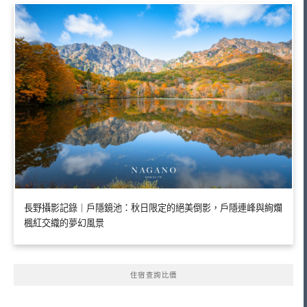
長野攝影記錄｜戶隱鏡池：秋日限定的絕美倒影，戶隱連峰與絢爛
楓紅交織的夢幻風景
住宿查詢比價