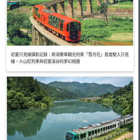
初夏只見線攝影記錄｜新潟奢華觀光列車「雪月花」首度駛入只見
線，火山紅列車與初夏溪谷的夢幻相遇