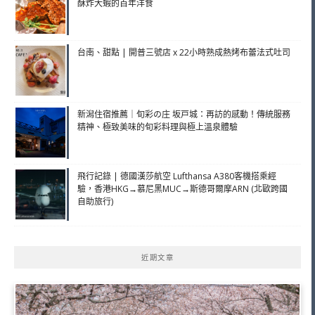
酥炸大蝦的百年洋食
台南、甜點 | 開普三號店 x 22小時熟成熱烤布蕾法式吐司
新潟住宿推薦｜旬彩の庄 坂戸城：再訪的感動！傳統服務
精神、極致美味的旬彩料理與極上溫泉體驗
飛行記錄 | 德國漢莎航空 Lufthansa A380客機搭乘經
驗，香港HKG→慕尼黑MUC→斯德哥爾摩ARN (北歐跨國
自助旅行)
近期文章