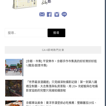
搜
尋
關
鍵
GA4即時熱門文章
字:
[京都・市集] 平安樂市。京都手作市集真的好好買好好逛
! (雜貨/創意市集)
「世界最浪漫鐵道」只見線深秋攝影記錄｜第一到第八鐵
橋全制霸、大志集落與私房景點，用 20+ 次經驗與在地攝
影家協助的完整只見線拍攝旅程
京都車站美食｜東洋亭漢堡排必吃推薦：整顆蕃茄沙拉、