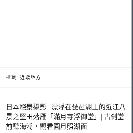
標籤:
近畿地方
日本絕景攝影 | 漂浮在琵琶湖上的近江八
景之堅田落雁「滿月寺浮御堂」| 古剎堂
前聽海潮，觀看圓月照湖面