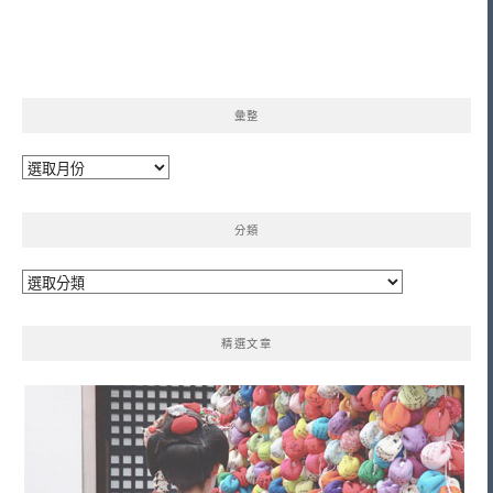
彙整
彙
整
分類
分
類
精選文章