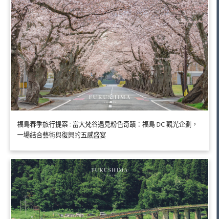
福島春季旅行提案 : 當大梵谷遇見粉色奇蹟：福島 DC 觀光企劃，
一場結合藝術與復興的五感盛宴