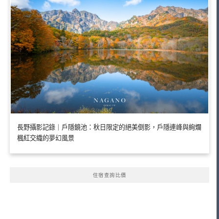
長野攝影記錄｜戶隱鏡池：秋日限定的絕美倒影，戶隱連峰與絢爛
楓紅交織的夢幻風景
住宿查詢比價