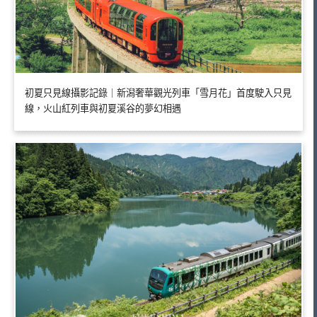
初夏只見線攝影記錄｜新潟奢華觀光列車「雪月花」首度駛入只見
線，火山紅列車與初夏溪谷的夢幻相遇