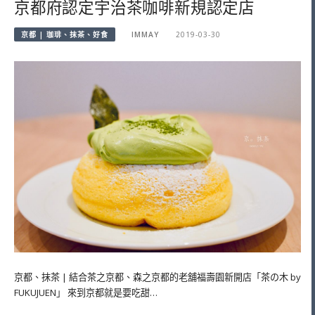
京都府認定宇治茶咖啡新規認定店
京都 | 珈琲、抹茶、好食
IMMAY
2019-03-30
京都、抹茶 | 結合茶之京都、森之京都的老舖福壽園新開店「茶の木 by
FUKUJUEN」 來到京都就是要吃甜…