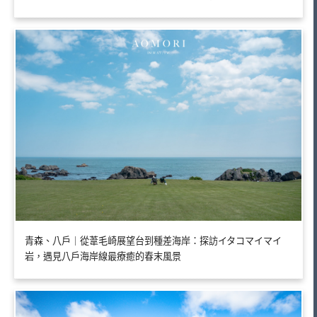
青森、八戶｜從葦毛崎展望台到種差海岸：探訪イタコマイマイ
岩，遇見八戶海岸線最療癒的春末風景