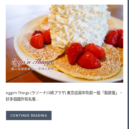
eggs’n Things (ラゾーナ川崎プラザ) 東京這兩年吹起一股「鬆餅風」，
好多個國外知名餐…
CONTINUE READING