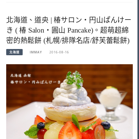
北海道、道央 | 椿サロン・円山ぱんけー
き ( 椿 Salon・圓山 Pancake)。超萌超綿
密的熱鬆餅 (札幌/排隊名店/舒芙蕾鬆餅)
北海道
IMMAY
2016-08-16