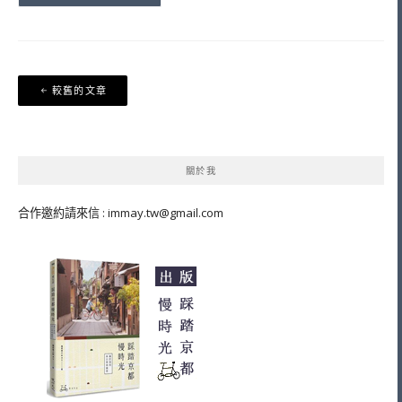
文
較舊的文章
章
導
覽
關於我
合作邀約請來信 :
immay.tw@gmail.com