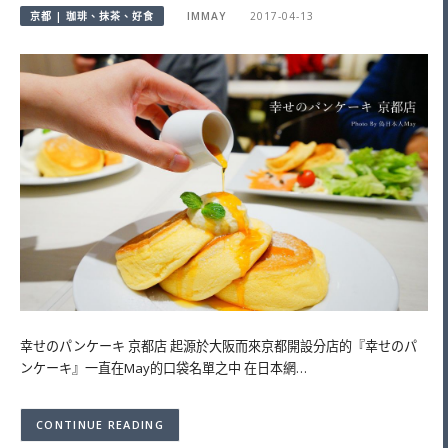
京都 | 珈琲、抹茶、好食
IMMAY
2017-04-13
幸せのパンケーキ 京都店 起源於大阪而來京都開設分店的『幸せのパ
ンケーキ』一直在May的口袋名單之中 在日本網…
CONTINUE READING