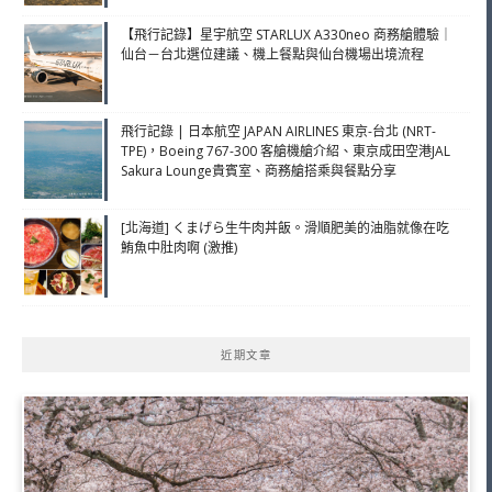
【飛行記錄】星宇航空 STARLUX A330neo 商務艙體驗｜
仙台－台北選位建議、機上餐點與仙台機場出境流程
飛行記錄 | 日本航空 JAPAN AIRLINES 東京-台北 (NRT-
TPE)，Boeing 767-300 客艙機艙介紹、東京成田空港JAL
Sakura Lounge貴賓室、商務艙搭乘與餐點分享
[北海道] くまげら生牛肉丼飯。滑順肥美的油脂就像在吃
鮪魚中肚肉啊 (激推)
近期文章