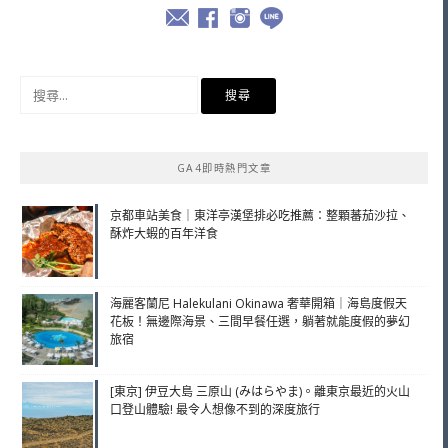
搜
尋
關
鍵
GA4即時熱門文章
字:
京都車站美食｜東洋亭漢堡排必吃推薦：整顆蕃茄沙拉、
酥炸大蝦的百年洋食
海麗客蘭尼 Halekulani Okinawa 奢華開箱｜海島度假天
花板！無邊際海景、三間早餐任選，躺著就能度假的夢幻
旅宿
[東京] 伊豆大島 三原山 (みはらやま)。離東京最近的火山
口登山體驗! 最令人想像不到的深度旅行