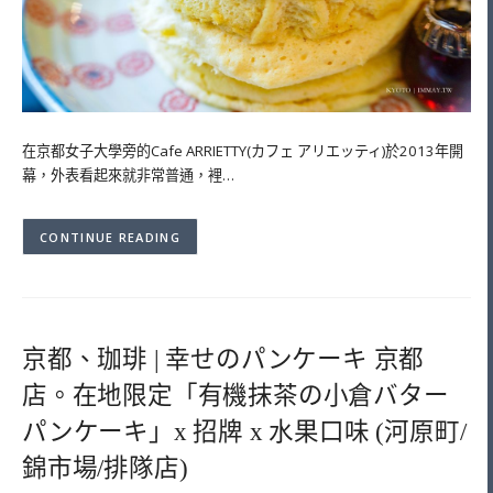
在京都女子大學旁的Cafe ARRIETTY(カフェ アリエッティ)於2013年開
幕，外表看起來就非常普通，裡…
CONTINUE READING
京都、珈琲 | 幸せのパンケーキ 京都
店。在地限定「有機抹茶の小倉バター
パンケーキ」x 招牌 x 水果口味 (河原町/
錦市場/排隊店)