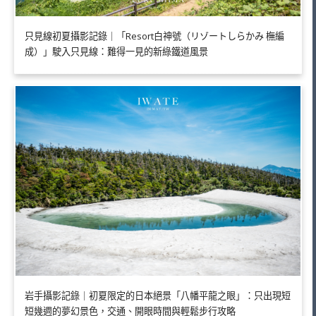
只見線初夏攝影記錄｜「Resort白神號（リゾートしらかみ 橅編
成）」駛入只見線：難得一見的新綠鐵道風景
岩手攝影記錄｜初夏限定的日本絕景「八幡平龍之眼」：只出現短
短幾週的夢幻景色，交通、開眼時間與輕鬆步行攻略