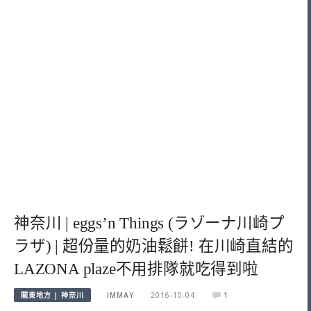
神奈川 | eggs’n Things (ラゾーナ川崎プ
ラザ) | 超份量的奶油鬆餅! 在川崎直結的
LAZONA plaze不用排隊就吃得到啦
關東地方 | 神奈川
IMMAY
2016-10-04
1