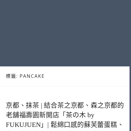
標籤:
PANCAKE
京都、抹茶 | 結合茶之京都、森之京都的
老舖福壽園新開店「茶の木 by
FUKUJUEN」| 鬆綿口感的蘇芙蕾蛋糕、