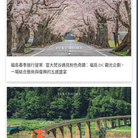
福島春季旅行提案 : 當大梵谷遇見粉色奇蹟：福島 DC 觀光企劃，
一場結合藝術與復興的五感盛宴