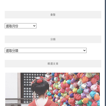
彙整
彙
整
分類
分
類
精選文章