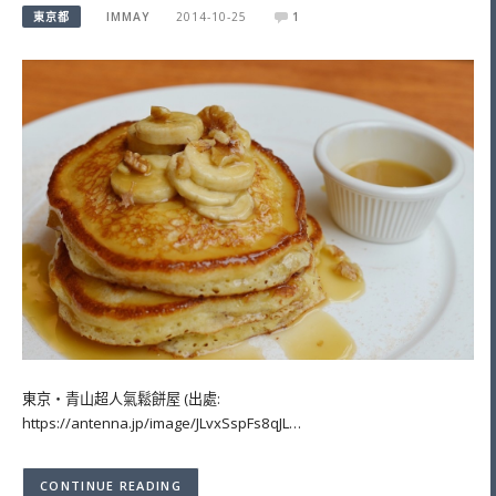
東京都
IMMAY
2014-10-25
1
東京・青山超人氣鬆餅屋 (出處:
https://antenna.jp/image/JLvxSspFs8qJL…
CONTINUE READING