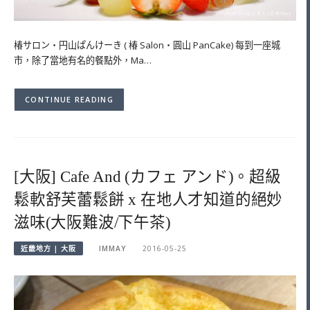
椿サロン・円山ぱんけーき ( 椿 Salon・圓山 PanCake) 每到一座城
市，除了當地有名的餐點外，Ma…
CONTINUE READING
[大阪] Cafe And (カフェ アンド)。超級
鬆軟舒芙蕾鬆餅 x 在地人才知道的絕妙
滋味(大阪難波/下午茶)
近畿地方 | 大阪
IMMAY
2016-05-25