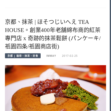
京都、抹茶 | ほそつじいへえ TEA
HOUSE。創業400年老舗綿布商的紅茶
專門店 x 奇跡的抹茶鬆餅 (パンケーキ/
祇園四条/祇園商店街)
京都 | 珈琲、抹茶、好食
IMMAY
2017-02-25