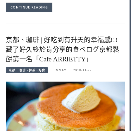
CONTINUE READING
京都、珈琲 | 好吃到有升天的幸福感!!!
藏了好久終於肯分享的食べログ京都鬆
餅第一名「Cafe ARRIETTY」
京都 | 珈琲、抹茶、好食
IMMAY
2018-11-22