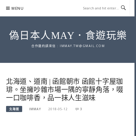
Skip
MENU
to
content
偽日本人MAY．食遊玩樂
合作邀約請來信 :
IMMAY.TW@GMAIL.COM
北海道、道南 | 函館朝市 函館十字屋珈
琲。坐擁吵雜市場一隅的寧靜角落，啜
一口咖啡香，品一抹人生滋味
北海道
IMMAY
2018-05-12
3