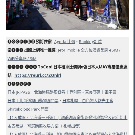
🅑🅞🅞🅚🅘🅝🅖
預訂住宿
:
Agoda 比價
、
Booking訂房
🅦🅘🅕🅘
出國上網唯一推薦
:
Jet-Fi mobile 全方位漫遊品牌 eSIM /
WiFi分享器 / SiM
🅡🅔🅝🅣 ​ 🅒🅐🅡 ToCoo! 日本租車比價網x偽日本人MAY專屬優惠連
結
:
https://reurl.cc/ZOnlrl
🅣🅡🅐🅥🅔🅛
日本 JR PASS｜北海道鐵路周遊券｜登別區・富良野區｜電子票
日本｜北海道旭山動物園門票
、
日本札幌｜白色戀人觀光工廠
Shiroikoibito Park 門票
【1人成團，北海道一日遊】 | 洞爺湖溫泉街＆登別地獄谷＆昭和新山
＆支笏湖 | 可選購熊牧場方案（ 札幌出發）
【1人成團】北海道一日遊｜旭山動物園＆青池＆白鬚瀑布＆北海道特