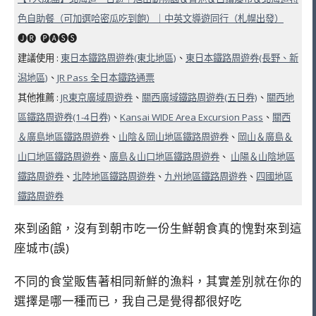
色自助餐（可加選哈密瓜吃到飽）｜中英文導遊同行（札幌出發）
🅙🅡 ​ 🅟🅐🅢🅢
建議使用 :
東日本鐵路周遊券(東北地區)
、
東日本鐵路周遊券(長野、新
潟地區)
、
JR Pass 全日本鐵路通票
其他推薦 :
JR東京廣域周遊券
、
關西廣域鐵路周遊券(五日券)
、
關西地
區鐵路周遊券(1-4日券)
、
Kansai WIDE Area Excursion Pass
、
關西
＆廣島地區鐵路周遊券
、
山陰＆岡山地區鐵路周遊券
、
岡山＆廣島＆
山口地區鐵路周遊券
、
廣島＆山口地區鐵路周遊券
、
山陽＆山陰地區
鐵路周遊券
、
北陸地區鐵路周遊券
、
九州地區鐵路周遊券
、
四國地區
鐵路周遊券
來到函館，沒有到朝市吃一份生鮮朝食真的愧對來到這
座城市(誤)
不同的食堂販售著相同新鮮的漁料，其實差別就在你的
選擇是哪一種而已，我自己是覺得都很好吃