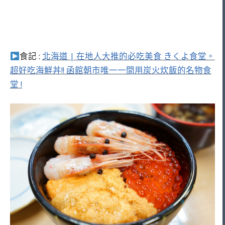
食記 :
北海道 | 在地人大推的必吃美食 きくよ食堂。
超好吃海鮮丼!! 函館朝市唯一一間用炭火炊飯的名物食
堂 !