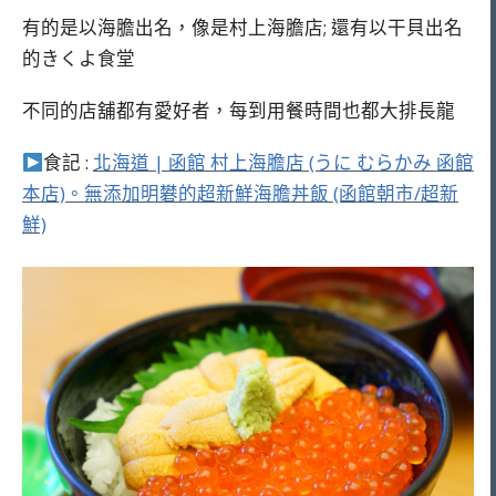
有的是以海膽出名，像是村上海膽店; 還有以干貝出名
的きくよ食堂
不同的店舖都有愛好者，每到用餐時間也都大排長龍
食記 :
北海道 | 函館 村上海膽店 (うに むらかみ 函館
本店)。無添加明礬的超新鮮海膽丼飯 (函館朝市/超新
鮮)