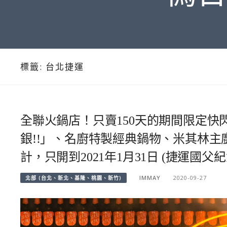
標籤:
台北捷運
全聯火鍋店！只賣150天的期間限定快閃
銀!!」、名廚特製經典鍋物、米其林
計，只開到2021年1月31日 (捷運國
IMMAY
2020-09-27
北部 (台北、新北、基隆、桃園、新竹)