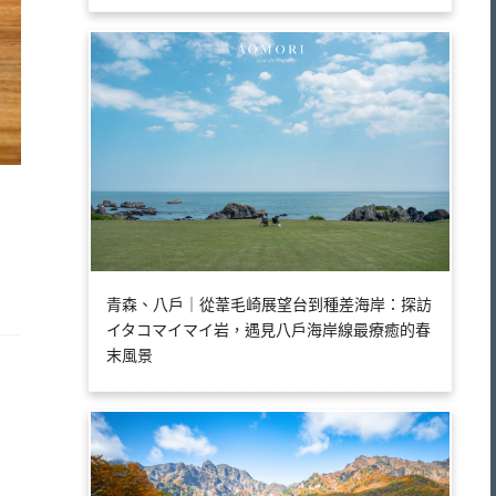
青森、八戶｜從葦毛崎展望台到種差海岸：探訪
イタコマイマイ岩，遇見八戶海岸線最療癒的春
末風景