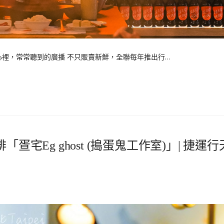
心裡，常常聽到的廣播 不只販賣新鮮，全聯每年推出行…
宅Eg ghost (搗蛋鬼工作室)」| 捷運行