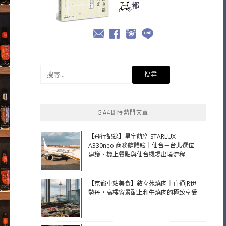
搜
尋
關
鍵
GA4即時熱門文章
字:
【飛行記錄】星宇航空 STARLUX
A330neo 商務艙體驗｜仙台－台北選位
建議、機上餐點與仙台機場出境流程
【京都車站美食】敘々苑燒肉｜直通JR伊
勢丹，高樓窗景配上和牛燒肉的極致享受