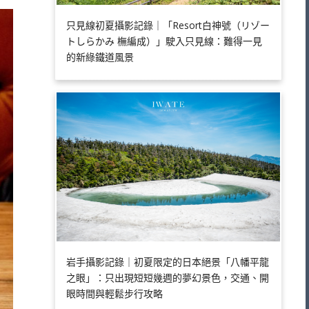
只見線初夏攝影記錄｜「Resort白神號（リゾー
トしらかみ 橅編成）」駛入只見線：難得一見
的新綠鐵道風景
岩手攝影記錄｜初夏限定的日本絕景「八幡平龍
之眼」：只出現短短幾週的夢幻景色，交通、開
眼時間與輕鬆步行攻略