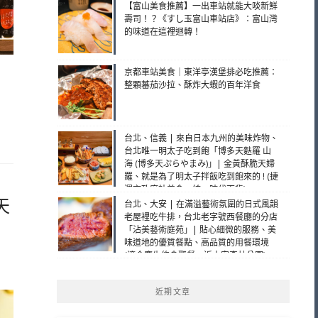
【富山美食推薦】一出車站就能大啖新鮮
壽司！？《すし玉富山車站店》：富山灣
的味道在這裡迴轉！
京都車站美食｜東洋亭漢堡排必吃推薦：
整顆蕃茄沙拉、酥炸大蝦的百年洋食
台北、信義 | 來自日本九州的美味炸物、
台北唯一明太子吃到飽「博多天麩羅 山
海 (博多天ぷらやまみ)」| 金黃酥脆天婦
羅、就是為了明太子拌飯吃到飽來的 ! (捷
運市政府站美食、統一時代百貨)
天
台北、大安 | 在滿溢藝術氛圍的日式風韻
老屋裡吃牛排，台北老字號西餐廳的分店
「沾美藝術庭苑」| 貼心細微的服務、美
味道地的優質餐點、高品質的用餐環境
(適合慶生約會聚餐、近大安森林公園)
近期文章