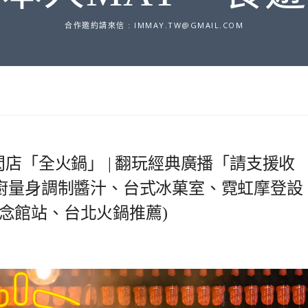
合作邀約請來信 :
IMMAY.TW@GMAIL.COM
店「全火鍋」 | 翻玩經典廣播「請支援收
主廚量身調制醬汁、台式冰菓室、霓虹摩登設
父紀念館站、台北火鍋推薦)