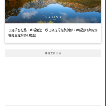
長野攝影記錄｜戶隱鏡池：秋日限定的絕美倒影，戶隱連峰與絢爛
楓紅交織的夢幻風景
住宿查詢比價