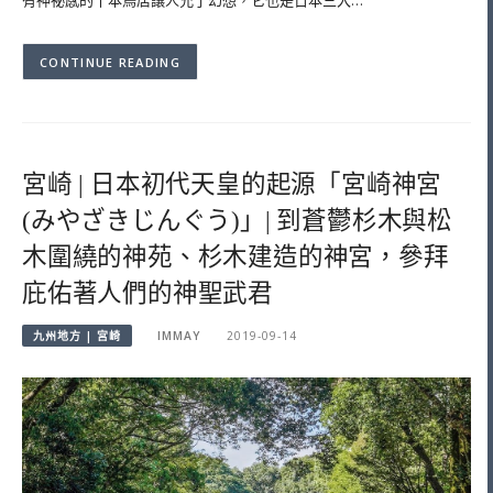
CONTINUE READING
宮崎 | 日本初代天皇的起源「宮崎神宮
(みやざきじんぐう)」| 到蒼鬱杉木與松
木圍繞的神苑、杉木建造的神宮，參拜
庇佑著人們的神聖武君
九州地方 | 宮崎
IMMAY
2019-09-14