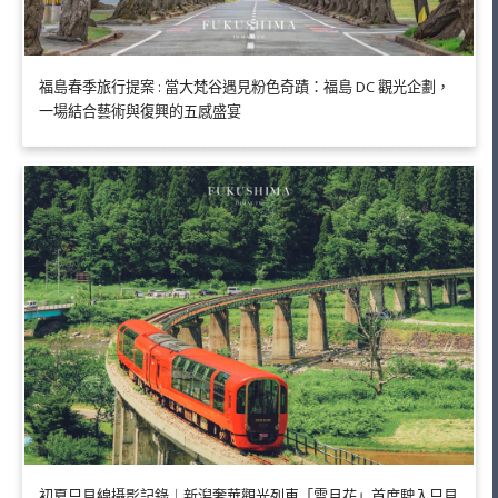
福島春季旅行提案 : 當大梵谷遇見粉色奇蹟：福島 DC 觀光企劃，
一場結合藝術與復興的五感盛宴
初夏只見線攝影記錄｜新潟奢華觀光列車「雪月花」首度駛入只見