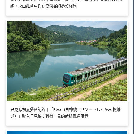
線，火山紅列車與初夏溪谷的夢幻相遇
只見線初夏攝影記錄｜「Resort白神號（リゾートしらかみ 橅編
成）」駛入只見線：難得一見的新綠鐵道風景