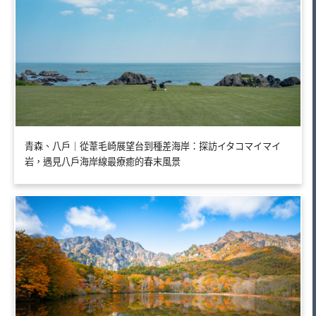
青森、八戶｜從葦毛崎展望台到種差海岸：探訪イタコマイマイ
岩，遇見八戶海岸線最療癒的春末風景