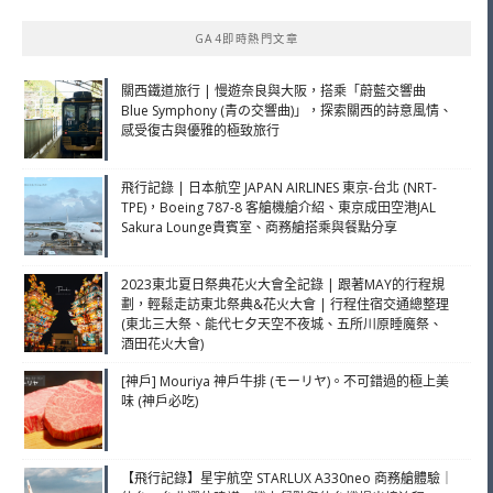
鍵
GA4即時熱門文章
字:
關西鐵道旅行 | 慢遊奈良與大阪，搭乘「蔚藍交響曲
Blue Symphony (青の交響曲)」，探索關西的詩意風情、
感受復古與優雅的極致旅行
飛行記錄 | 日本航空 JAPAN AIRLINES 東京-台北 (NRT-
TPE)，Boeing 787-8 客艙機艙介紹、東京成田空港JAL
Sakura Lounge貴賓室、商務艙搭乘與餐點分享
2023東北夏日祭典花火大會全記錄 | 跟著MAY的行程規
劃，輕鬆走訪東北祭典&花火大會 | 行程住宿交通總整理
(東北三大祭、能代七夕天空不夜城、五所川原睡魔祭、
酒田花火大會)
[神戶] Mouriya 神戶牛排 (モーリヤ)。不可錯過的極上美
味 (神戶必吃)
【飛行記錄】星宇航空 STARLUX A330neo 商務艙體驗｜