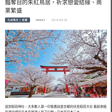
豔奪目的朱紅鳥居，祈求戀愛結緣、商
業繁盛
九州地方 | 佐賀
IMMAY
2019-09-29
說到稻荷神社，大多數人第一印象應該是京都的伏見稻荷大社 看起來極
有神祕感的千本鳥居讓人充了幻想，它也是日本三大…