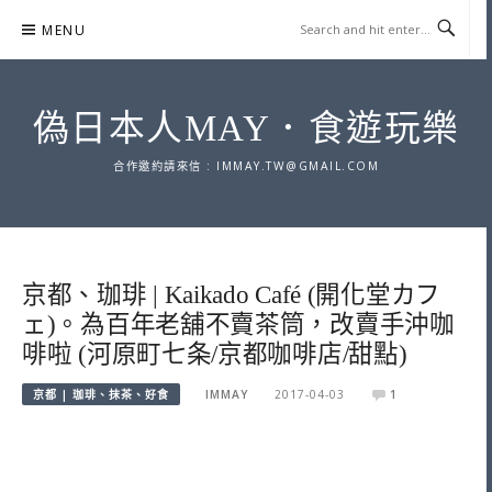
Skip
MENU
to
content
偽日本人MAY．食遊玩樂
合作邀約請來信 :
IMMAY.TW@GMAIL.COM
京都、珈琲 | Kaikado Café (開化堂カフ
ェ)。為百年老舖不賣茶筒，改賣手沖咖
啡啦 (河原町七条/京都咖啡店/甜點)
京都 | 珈琲、抹茶、好食
IMMAY
2017-04-03
1