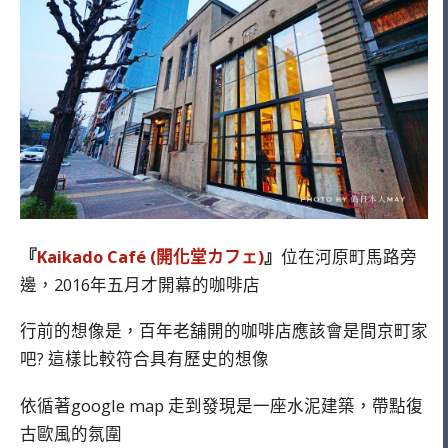
『
Kaikado Café (開化堂カフェ)
』
位在河原町馬路旁
邊，2016年五月才開幕的咖啡店
行前的想像是，百年老舖開的咖啡店應該會是間京町家
吧? 這樣比較符合具有歷史的想像
依循著google map 走到發現是一座水泥建築，帶點復
古歐風的氛圍