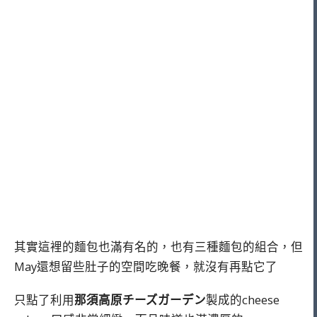
其實這裡的麵包也滿有名的，也有三種麵包的組合，但
May還想留些肚子的空間吃晚餐，就沒有再點它了
只點了利用
那須高原チーズガーデン
製成的cheese