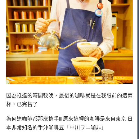
因為抵達的時間較晚，最後的咖啡就是在我眼前的這兩
杯，已完售了
為何連咖啡都那麼搶手!!! 原來這裡的咖啡是來自東京 日
本非常知名的手沖咖啡豆「中川ワニ咖非」