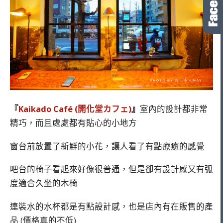
『
Kaikado Café (開化堂カフェ)
』
室內的設計都非常
精巧，而且處處都有貼心的小地方
窗台前放置了新鮮的小花，讓人看了有點療癒的感覺
吧台的椅子看起來好像很普通，但是卻有設計感又有弧
度適合久坐的木椅
連裝水的水杯都是有點設計感，也是店內有在販售的產
品 (價格真的不低)