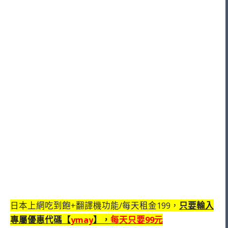
日本上網吃到飽+翻譯機功能/每天租金199，
只要輸入
專屬優惠代碼【
ymay
】，
每天只要99元