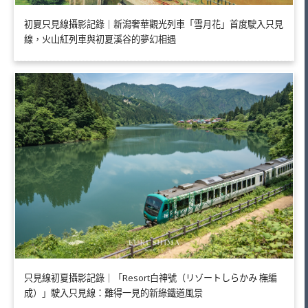
初夏只見線攝影記錄｜新潟奢華觀光列車「雪月花」首度駛入只見
線，火山紅列車與初夏溪谷的夢幻相遇
只見線初夏攝影記錄｜「Resort白神號（リゾートしらかみ 橅編
成）」駛入只見線：難得一見的新綠鐵道風景