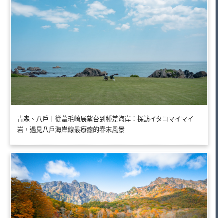
青森、八戶｜從葦毛崎展望台到種差海岸：探訪イタコマイマイ
岩，遇見八戶海岸線最療癒的春末風景