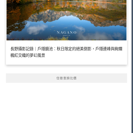
長野攝影記錄｜戶隱鏡池：秋日限定的絕美倒影，戶隱連峰與絢爛
楓紅交織的夢幻風景
住宿查詢比價