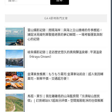
尋
關
鍵
GA4即時熱門文章
字:
富山攝影記錄｜雨晴海岸：與海上立山連峰的冬季邂逅，
捕捉冰見線列車駛進絕景的夢幻瞬間，一場考驗運氣與耐
心的記錄
岐阜攝影記錄 | 走訪歷史悠久的奧飛驒溫泉鄉 : 平湯溫泉
（Hirayu Onsen）
金澤美食推薦｜もりもり壽司 金澤車站前店：超人氣回轉
壽司，新鮮平價、交通超方便！
馬祖、東引 | 我在離離島的山海藍房間「北澳秘山居民
宿」| 訂房網站9.7超高分評價，空間寬敞乾淨的住宿推薦