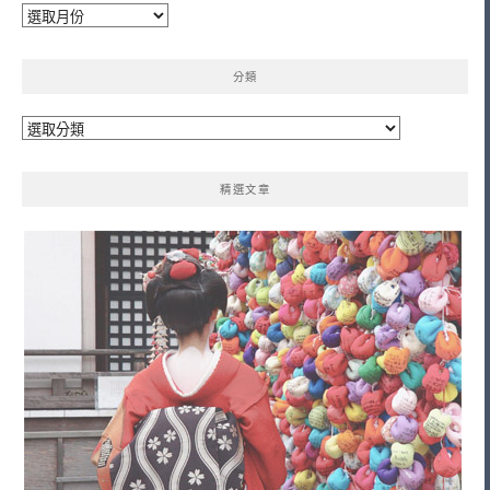
彙
整
分類
分
類
精選文章