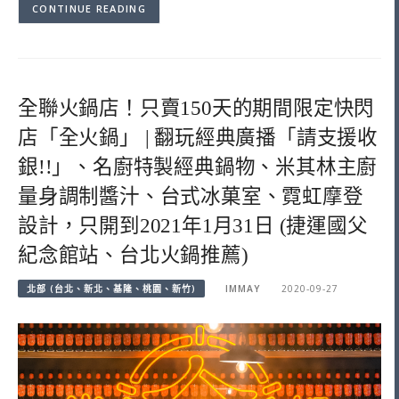
CONTINUE READING
全聯火鍋店！只賣150天的期間限定快閃
店「全火鍋」 | 翻玩經典廣播「請支援收
銀!!」、名廚特製經典鍋物、米其林主廚
量身調制醬汁、台式冰菓室、霓虹摩登
設計，只開到2021年1月31日 (捷運國父
紀念館站、台北火鍋推薦)
北部 (台北、新北、基隆、桃園、新竹)
IMMAY
2020-09-27