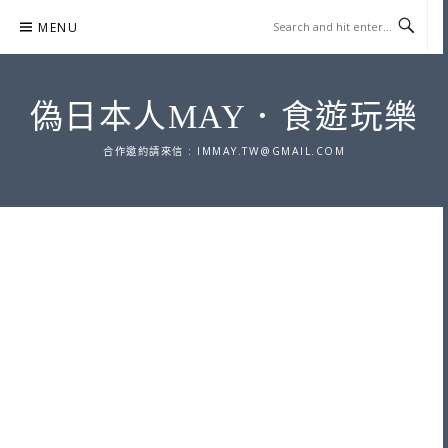
Skip
MENU
to
content
偽日本人MAY．食遊玩樂
合作邀約請來信 :
IMMAY.TW@GMAIL.COM