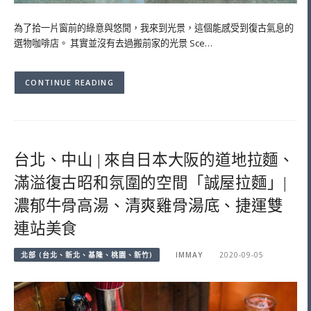
為了拾一片窗前的綠意與悠閒，我來到光景，這個能感受到復古氣息的
選物咖啡店。 其實並沒有去過搬前家的光景 Sce…
CONTINUE READING
台北、中山 | 來自日本大阪的道地拉麵、
滿溢復古昭和氛圍的空間「誠屋拉麵」|
濃郁牛骨高湯、清爽雞骨湯底、捷運雙
連站美食
北部 (台北、新北、基隆、桃園、新竹)
IMMAY
2020-09-05