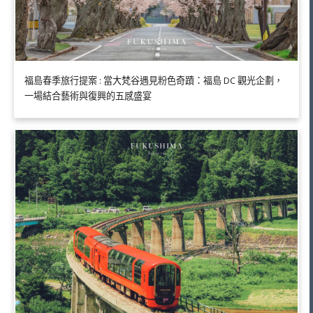
福島春季旅行提案 : 當大梵谷遇見粉色奇蹟：福島 DC 觀光企劃，
一場結合藝術與復興的五感盛宴