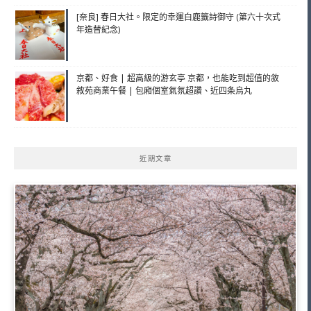
[奈良] 春日大社。限定的幸運白鹿籤詩御守 (第六十次式
年造替紀念)
京都、好食 | 超高級的游玄亭 京都，也能吃到超值的敘
敘苑商業午餐 | 包廂個室氣氛超讚、近四条烏丸
近期文章