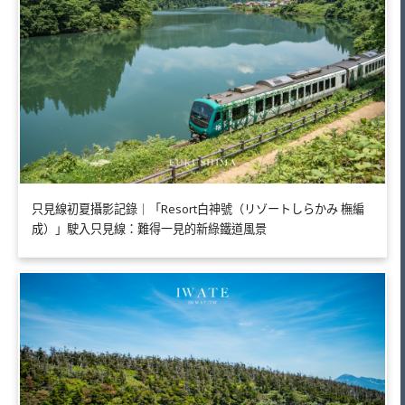
只見線初夏攝影記錄｜「Resort白神號（リゾートしらかみ 橅編
成）」駛入只見線：難得一見的新綠鐵道風景