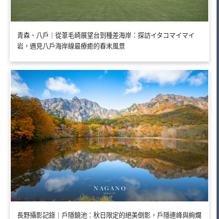
青森、八戶｜從葦毛崎展望台到種差海岸：探訪イタコマイマイ
岩，遇見八戶海岸線最療癒的春末風景
長野攝影記錄｜戶隱鏡池：秋日限定的絕美倒影，戶隱連峰與絢爛