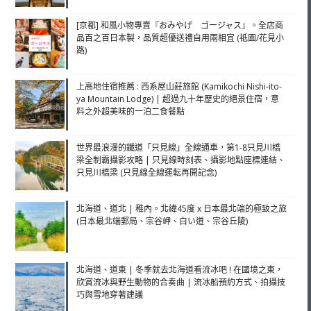
[京都] 和風小物專賣『おみやげ ゴージャス』。全店商
品百之百日本製，品質超優送禮自用兩相宜 (祗園/花見小
路)
上高地住宿推薦 : 西系屋山莊旅館 (Kamikochi Nishi-ito-
ya Mountain Lodge) | 超過九十年歷史的絕景住宿，意
料之外超美味的一泊二食餐點
世界最浪漫的鐵道「只見線」全線通車，第1-8只見川橋
梁全制霸攝影攻略 | 只見線時刻表、攝影地點座標連結、
只見川橋梁 (只見線全線運転再開記念)
北海道、道北 | 稚內。北緯45度 x 日本最北端的極致之旅
(日本最北端郵局、宗谷岬、白い道、宗谷丘陵)
北海道、道東 | 冬季就去北海道看流冰吧 ! 在國境之東，
欣賞流冰與野生動物的合奏曲 | 流冰船預約方式、拍攝技
巧與雪地穿著建議