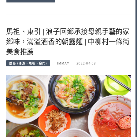
馬祖、東引 | 浪子回鄉承接母親手藝的家
鄉味，滿溢酒香的朝露麵 | 中柳村一條街
美食推薦
離島 (澎湖、馬祖、金門)
IMMAY
2022-04-08