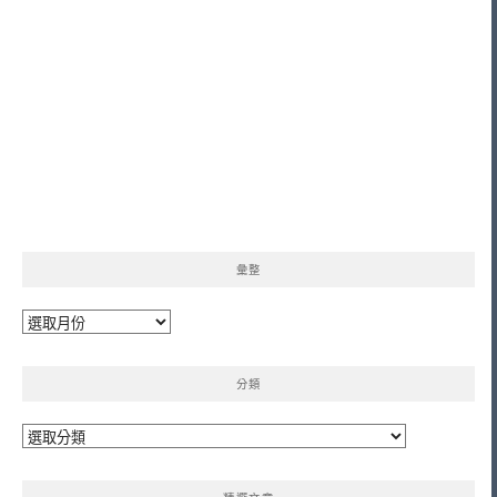
彙整
彙
整
分類
分
類