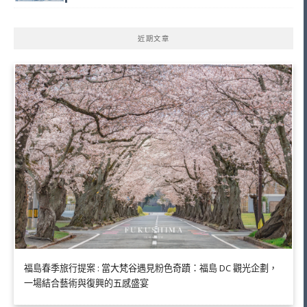
近期文章
福島春季旅行提案 : 當大梵谷遇見粉色奇蹟：福島 DC 觀光企劃，
一場結合藝術與復興的五感盛宴