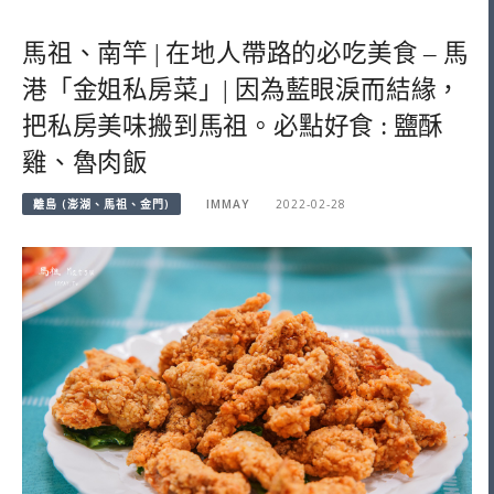
馬祖、南竿 | 在地人帶路的必吃美食 – 馬
港「金姐私房菜」| 因為藍眼淚而結緣，
把私房美味搬到馬祖。必點好食 : 鹽酥
雞、魯肉飯
離島 (澎湖、馬祖、金門)
IMMAY
2022-02-28