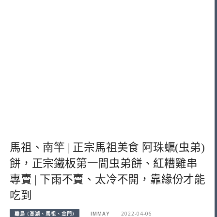
馬祖、南竿 | 正宗馬祖美食 阿珠蠣(虫弟)
餅，正宗鐵板第一間虫弟餅、紅糟雞串
專賣 | 下雨不賣、太冷不開，靠緣份才能
吃到
離島 (澎湖、馬祖、金門)
IMMAY
2022-04-06