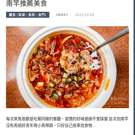
南竿推薦美食
離島 (澎湖、馬祖、金門)
IMMAY
2022-05-05
每次來馬祖都是吃著同樣的餐廳，習慣的好味道總不會踩雷 這次到南竿
沒有馬祖好青年周小馬帶路，只好自己搭車找食物 …