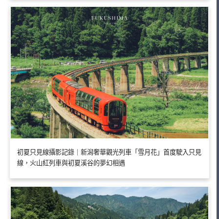
初夏只見線攝影記錄｜新潟奢華觀光列車「雪月花」首度駛入只見
線，火山紅列車與初夏溪谷的夢幻相遇