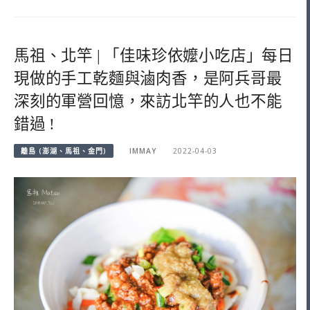
馬祖、北竿 | 「佳味珍依嬤小吃店」每日
現做的手工乾麵與滷肉香，是阿兵哥最
深刻的軍營回憶，來訪北竿的人也不能
錯過 !
離島 (澎湖、馬祖、金門)
IMMAY
2022-04-03